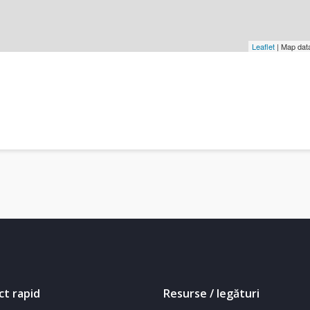
Leaflet
| Map dat
ct rapid
Resurse / legături