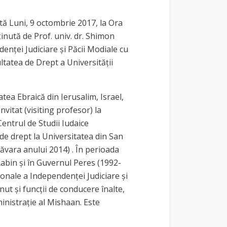
Luni, 9 octombrie 2017, la Ora
nută de Prof. univ. dr. Shimon
enţei Judiciare şi Păcii Modiale cu
ultatea de Drept a Universităţii
ea Ebraică din Ierusalim, Israel,
vitat (visiting profesor) la
entrul de Studii Iudaice
de drept la Universitatea din San
ăvara anului 2014) . În perioada
Rabin şi în Guvernul Peres (1992-
ionale a Independenţei Judiciare şi
nut şi funcţii de conducere înalte,
ministraţie al Mishaan. Este