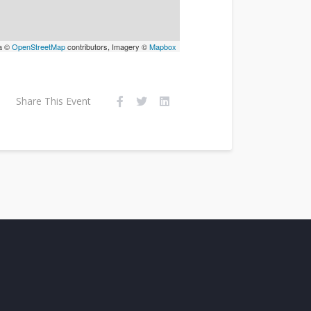
a ©
OpenStreetMap
contributors, Imagery ©
Mapbox
Share This Event