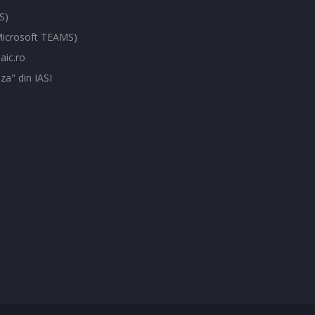
S)
(Microsoft TEAMS)
aic.ro
za" din IASI