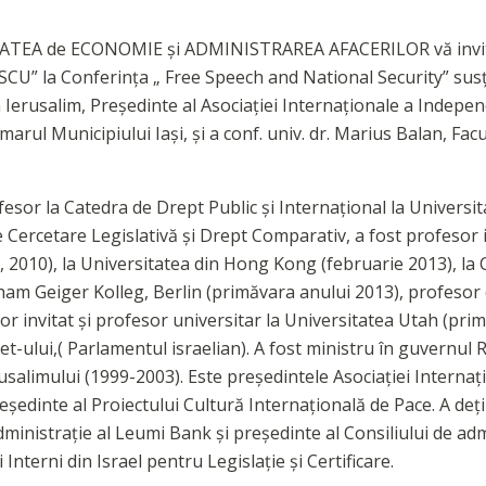
EA de ECONOMIE şi ADMINISTRAREA AFACERILOR vă invită 
 la Conferinţa „ Free Speech and National Security” susţi
 Ierusalim, Preşedinte al Asociaţiei Internaţionale a Independ
imarul Municipiului Iaşi, şi a conf. univ. dr. Marius Balan, Fac
or la Catedra de Drept Public şi Internaţional la Universitat
e Cercetare Legislativă şi Drept Comparativ, a fost profesor in
 2010), la Universitatea din Hong Kong (februarie 2013), la C
am Geiger Kolleg, Berlin (primăvara anului 2013), profesor 
r invitat şi profesor universitar la Universitatea Utah (prim
-ului,( Parlamentul israelian). A fost ministru în guvernul 
rusalimului (1999-2003). Este preşedintele Asociaţiei Internaţ
eşedinte al Proiectului Cultură Internaţională de Pace. A deţi
dministraţie al Leumi Bank şi preşedinte al Consiliului de ad
Interni din Israel pentru Legislaţie şi Certificare.