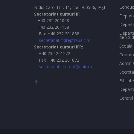
Conduc
B-dul Carol I nr. 11, cod 700506, IAŞI
Secretariat cursuri IF:
Departa
+40 232 201058
Departa
+40 232 201158
Departa
Fax: +40 232 201858
de Stud
secretariat.if.drept@uaic.ro
Şcoala 
Secretariat cursuri IFR:
+40 232 201272
Coordon
Fax: +40 232 201872
Adminis
secretariat.ifr.drept@uaic.ro
Secreta
Bibliot
Depart
Centrul