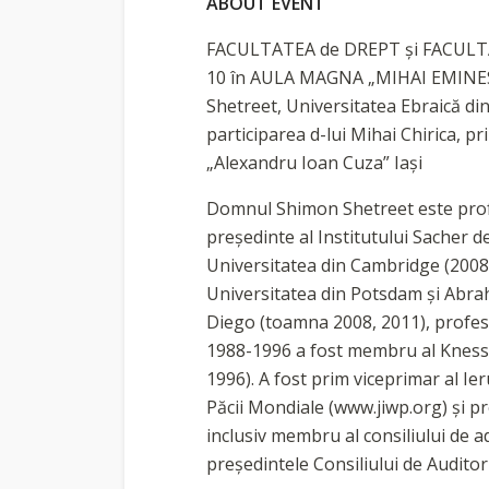
ABOUT EVENT
FACULTATEA de DREPT şi FACULTAT
10 în AULA MAGNA „MIHAI EMINESCU”
Shetreet, Universitatea Ebraică din
participarea d-lui Mihai Chirica, pr
„Alexandru Ioan Cuza” Iaşi
Domnul Shimon Shetreet este profes
preşedinte al Institutului Sacher d
Universitatea din Cambridge (2008,
Universitatea din Potsdam şi Abrah
Diego (toamna 2008, 2011), profeso
1988-1996 a fost membru al Knesset
1996). A fost prim viceprimar al Ie
Păcii Mondiale (www.jiwp.org) şi pr
inclusiv membru al consiliului de a
preşedintele Consiliului de Auditori 