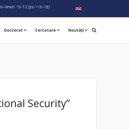
Selectați limba dvs
ni-Vineri: 10-12 (Joi +16-18)
Doctorat
Cercetare
Noutăţi
ional Security”