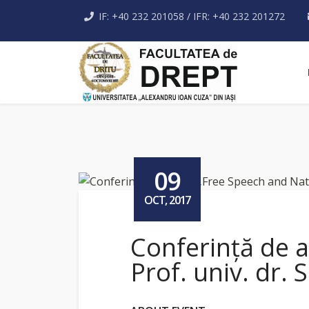
IF: +40 232 201058 / IFR: +40 232 201272
09
OCT, 2017
Conferință de a
Prof. univ. dr.