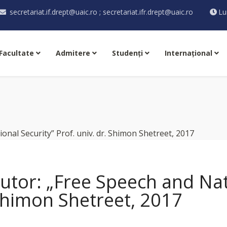
secretariat.if.drept@uaic.ro ; secretariat.ifr.drept@uaic.ro
Lu
Facultate
Admitere
Studenţi
Internaţional
utor: „Free Speech and Nat
 Shimon Shetreet, 2017