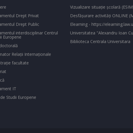
ere
Vizualizare situaţie şcolară (ESIM
mentul Drept Privat
Desfăşurare activităţi ONLINE 
mentul Drept Public
Elearning - https://elearning.law.u
mentul interdisciplinar Centrul
Universitatea "Alexandru Ioan Cu
ii Europene
Biblioteca Centrala Universitara
doctorală
ator Relaţii Internaţionale
traţie facultate
riat
ecă
ament IT
 de Studii Europene