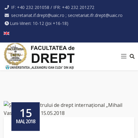
IF: +40 232 201058 / IFR: +40 232 201272
secretariat.if.drept@uaic.ro ; secretariat.ifr.drept@uaic.ro
Luni-Vineri: 10-12 (Joi +16-18)
Selectați limba dvs
15
MAI, 2018