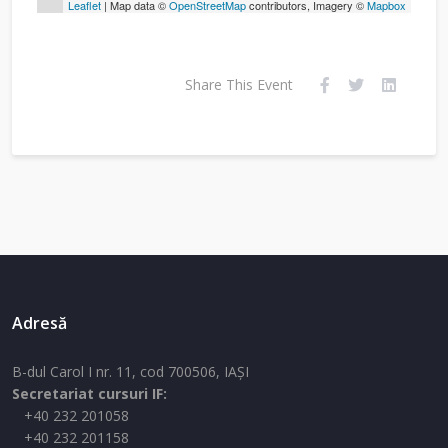
Leaflet
| Map data ©
OpenStreetMap
contributors, Imagery ©
Mapbox
Share This Event
Adresă
B-dul Carol I nr. 11, cod 700506, IAŞI
Secretariat cursuri IF:
+40 232 201058
+40 232 201158