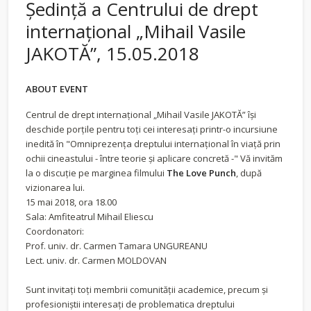
Ședință a Centrului de drept
internațional „Mihail Vasile
JAKOTĂ”, 15.05.2018
ABOUT EVENT
Centrul de drept internațional „Mihail Vasile JAKOTĂ” își
deschide porțile pentru toți cei interesați printr-o incursiune
inedită în "Omniprezența dreptului internaţional în viaţă prin
ochii cineastului - între teorie și aplicare concretă -" Vă invităm
la o discuție pe marginea filmului
The Love Punch
, după
vizionarea lui.
15 mai 2018, ora 18.00
Sala: Amfiteatrul Mihail Eliescu
Coordonatori:
Prof. univ. dr. Carmen Tamara UNGUREANU
Lect. univ. dr. Carmen MOLDOVAN
Sunt invitați toți membrii comunității academice, precum și
profesioniștii interesați de problematica dreptului