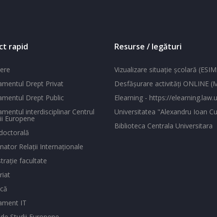
ct rapid
Resurse / legături
ere
Vizualizare situaţie şcolară (ESIM
mentul Drept Privat
Desfăşurare activităţi ONLINE 
mentul Drept Public
Elearning - https://elearning.law.u
mentul interdisciplinar Centrul
Universitatea "Alexandru Ioan Cu
ii Europene
Biblioteca Centrala Universitara
doctorală
ator Relaţii Internaţionale
traţie facultate
riat
ecă
ament IT
 de Studii Europene