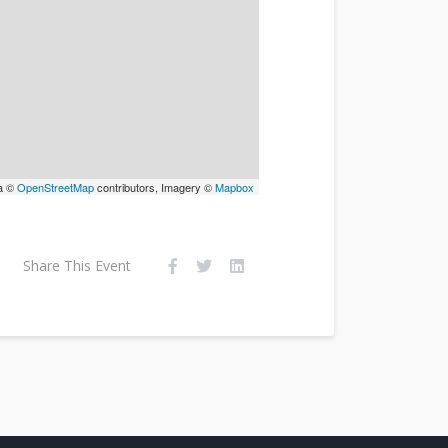
a ©
OpenStreetMap
contributors, Imagery ©
Mapbox
Share This Event