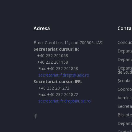
Adresă
Conta
Conduc
B-dul Carol I nr. 11, cod 700506, IAŞI
Secretariat cursuri IF:
Departa
+40 232 201058
Departa
+40 232 201158
Departa
Fax: +40 232 201858
de Stud
secretariat.if.drept@uaic.ro
Şcoala 
Secretariat cursuri IFR:
+40 232 201272
Coordon
Fax: +40 232 201872
Adminis
secretariat.ifr.drept@uaic.ro
Secreta
Bibliot
Depart
Centrul