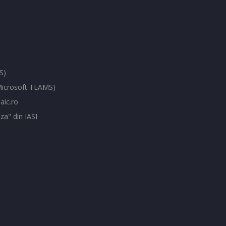
S)
(Microsoft TEAMS)
aic.ro
za" din IASI