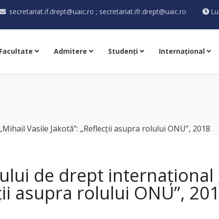
secretariat.if.drept@uaic.ro ; secretariat.ifr.drept@uaic.ro
Lu
Facultate
Admitere
Studenţi
Internaţional
ului de drept internațional 
cții asupra rolului ONU”, 20