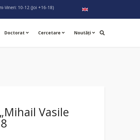
Selectați limba dvs
ni-Vineri: 10-12 (Joi +16-18)
Doctorat
Cercetare
Noutăţi
„Mihail Vasile
18