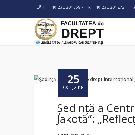
IF: +40 232 201058 / IFR: +40 232 201272
25
OCT, 2018
Ședință a Centr
Jakotă”: „Refle