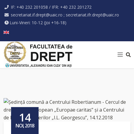
IF: +40 232 201058 / IFR: +40 232 201272
secretariat.if.drept@uaic.ro ; secretariat.ifr.drept@uaic.ro
Luni-Vineri: 10-12 (Joi +16-18)
Selectați limba dvs
14
NOI, 2018