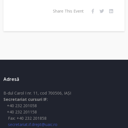
Share This Event
Adresă
B-dul Carol I nr. 11, cod 700506, IAŞI
Secretariat cursuri IF:
+40 232 201058
+40 232 201158
Fax: +40 232 201858
secretariat.if.drept@uaic.ro