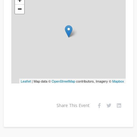
−
Leaflet
| Map data ©
OpenStreetMap
contributors, Imagery ©
Mapbox
Share This Event