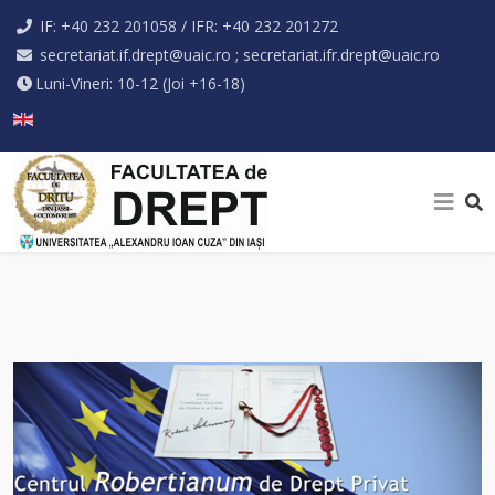
IF: +40 232 201058 / IFR: +40 232 201272
secretariat.if.drept@uaic.ro ; secretariat.ifr.drept@uaic.ro
Luni-Vineri: 10-12 (Joi +16-18)
Selectați limba dvs