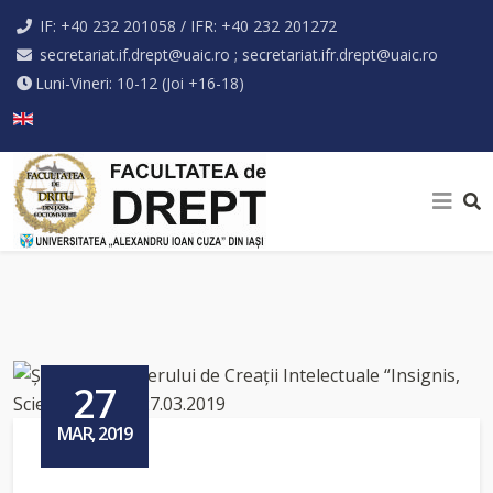
IF: +40 232 201058 / IFR: +40 232 201272
secretariat.if.drept@uaic.ro ; secretariat.ifr.drept@uaic.ro
Luni-Vineri: 10-12 (Joi +16-18)
Selectați limba dvs
27
MAR, 2019