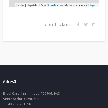
Leaflet
| Map data ©
OpenStreetMap
contributors, Imagery ©
Mapbox
Share This Event
Adresă
B-dul Carol I nr. 11, cod 700506, IAŞI
Secretariat cursuri IF:
+40 232 201058