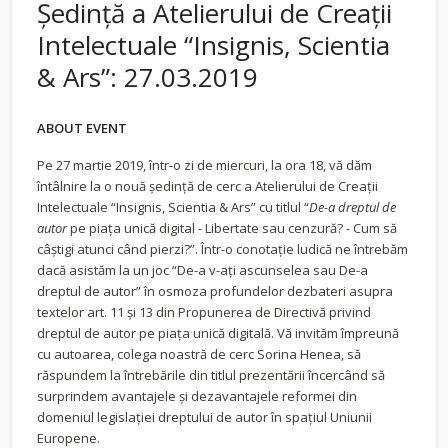
Şedință a Atelierului de Creaţii
Intelectuale “Insignis, Scientia
& Ars”: 27.03.2019
ABOUT EVENT
Pe 27 martie 2019, într-o zi de miercuri, la ora 18, vă dăm
întâlnire la o nouă ședință de cerc a Atelierului de Creaţii
Intelectuale “Insignis, Scientia & Ars” cu titlul “
De-a dreptul de
autor
pe piaţa unică digital - Libertate sau cenzură? - Cum să
câştigi atunci când pierzi?”.
Într-o conotaţie ludică ne întrebăm
dacă asistăm la un joc “De-a v-aţi ascunselea sau De-a
dreptul de autor” în osmoza profundelor dezbateri asupra
textelor art. 11 şi 13 din Propunerea de Directivă privind
dreptul de autor pe piaţa unică digitală. Vă invităm împreună
cu autoarea, colega noastră de cerc Sorina Henea, să
răspundem la întrebările din titlul prezentării încercând să
surprindem avantajele şi dezavantajele reformei din
domeniul legislaţiei dreptului de autor în spaţiul Uniunii
Europene.