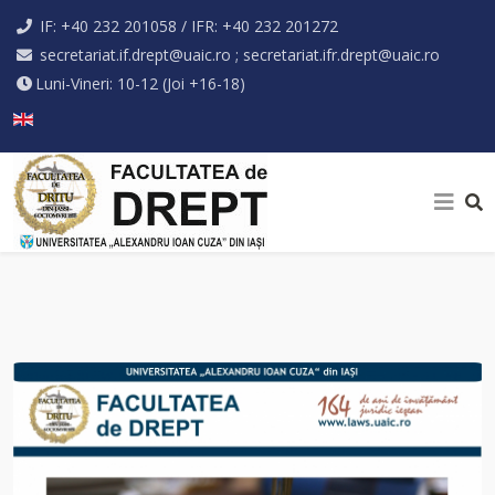
IF: +40 232 201058 / IFR: +40 232 201272
secretariat.if.drept@uaic.ro ; secretariat.ifr.drept@uaic.ro
Luni-Vineri: 10-12 (Joi +16-18)
Selectați limba dvs