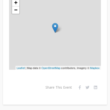
+
−
Leaflet
| Map data ©
OpenStreetMap
contributors, Imagery ©
Mapbox
Share This Event