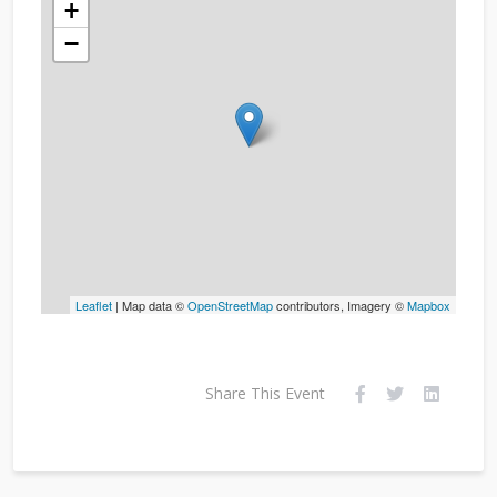
+
−
Leaflet
| Map data ©
OpenStreetMap
contributors, Imagery ©
Mapbox
Share This Event