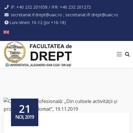
IF: +40 232 201058 / IFR: +40 232 201272
secretariat.if.drept@uaic.ro ; secretariat.ifr.drept@uaic.ro
Luni-Vineri: 10-12 (Joi +16-18)
Selectați limba dvs
21
NOI, 2019