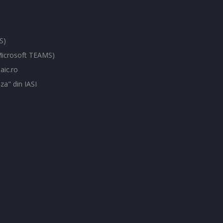
S)
(Microsoft TEAMS)
aic.ro
za" din IASI