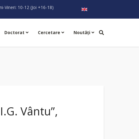
Selectați limba dvs
ni-Vineri: 10-12 (Joi +16-18)
Doctorat
Cercetare
Noutăţi
I.G. Vântu”,