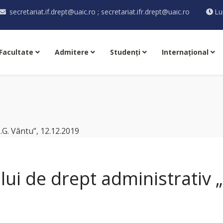
secretariat.if.drept@uaic.ro ; secretariat.ifr.drept@uaic.ro
Lu
Facultate
Admitere
Studenţi
Internaţional
lui de drept administrativ „