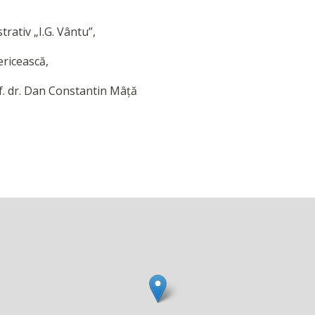
rativ „I.G. Vântu”,
ericească,
. dr. Dan Constantin Mâță