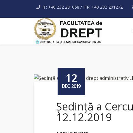
IF: +40 232 201058 / IFR: +40 232 201272
12
DEC, 2019
Şedință a Cercu
12.12.2019