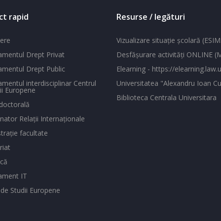
ct rapid
Resurse / legături
ere
Vizualizare situaţie şcolară (ESIM
mentul Drept Privat
Desfăşurare activităţi ONLINE 
mentul Drept Public
Elearning - https://elearning.law.u
mentul interdisciplinar Centrul
Universitatea "Alexandru Ioan Cu
ii Europene
Biblioteca Centrala Universitara
doctorală
ator Relaţii Internaţionale
traţie facultate
riat
ecă
ament IT
 de Studii Europene