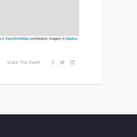
a ©
OpenStreetMap
contributors, Imagery ©
Mapbox
Share This Event