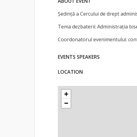
ABOUT EVENT
Şedință a Cercului de drept administ
Tema dezbaterii: Administrația bis
Coordonatorul evenimentului: conf
EVENTS SPEAKERS
LOCATION
+
−