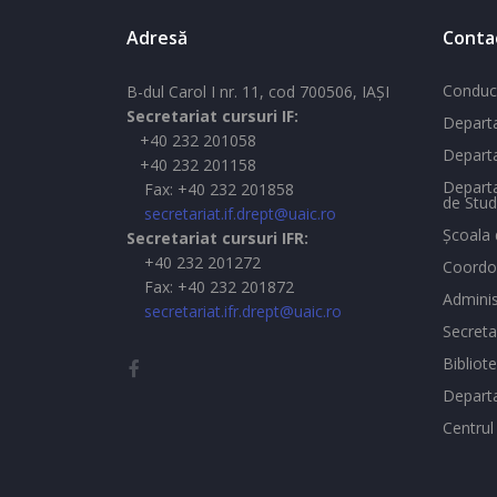
Adresă
Conta
Conduc
B-dul Carol I nr. 11, cod 700506, IAŞI
Secretariat cursuri IF:
Departa
+40 232 201058
Departa
+40 232 201158
Departa
Fax: +40 232 201858
de Stud
secretariat.if.drept@uaic.ro
Şcoala 
Secretariat cursuri IFR:
+40 232 201272
Coordon
Fax: +40 232 201872
Adminis
secretariat.ifr.drept@uaic.ro
Secreta
Bibliot
Depart
Centrul