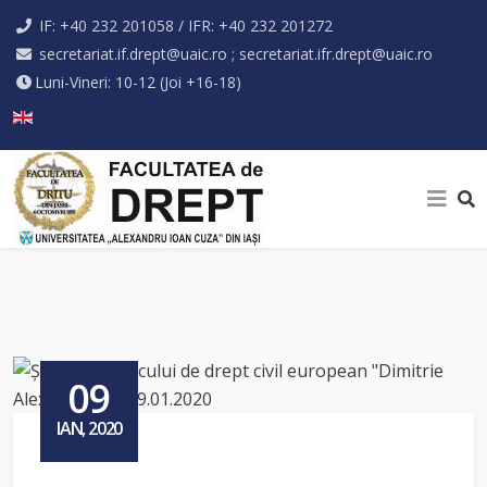
IF: +40 232 201058 / IFR: +40 232 201272
secretariat.if.drept@uaic.ro ; secretariat.ifr.drept@uaic.ro
Luni-Vineri: 10-12 (Joi +16-18)
Selectați limba dvs
09
IAN, 2020