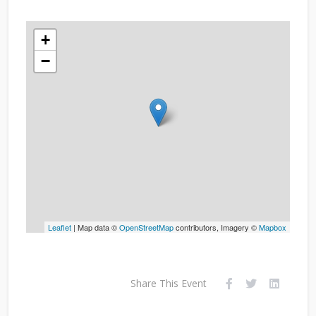
+
−
Leaflet
| Map data ©
OpenStreetMap
contributors, Imagery ©
Mapbox
Share This Event