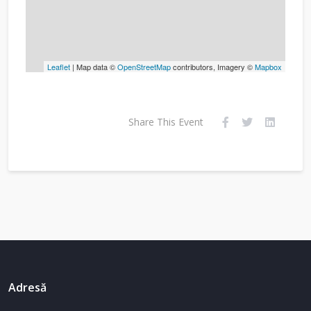
Leaflet
| Map data ©
OpenStreetMap
contributors, Imagery ©
Mapbox
Share This Event
Adresă