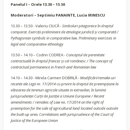
Panelul I – Orele 13.30 – 15.50
Moderatori – Septimiu PANAINTE, Lucia IRINESCU
13.30 – 13.50 - Valeriu CIUCĂ -
Simboluri pitagoreice în dreptul
comparat. Exerciții preliminare de etnologie juridică și comparată /
Pythagorean symbols in comparative law. Preliminary exercises in
legal and comparative ethnology
13.50 – 14.10 – Codrin CODREA -
Conceptul de perenitate
contractuală în dreptul francez și cel românesc /
The concept of
contractual permanence in French and Romanian law
14.10 – 14.30 - Mirela Carmen DOBRILĂ -
Modificări/remake-uri
recente ale Legii nr. 17/2014 cu privire la dreptul de preempțiune la
vânzarea de terenuri agricole situate in extravilan, în lumina
jurisprudenței Curții de Justiție a Uniunii Europene / Recent
amendments / remakes of Law no. 17/2014 on the right of
preemption for the sale of agricultural land located outside outside
the built-up area. Correlations with jurisprudence of the Court of
Justice of the European Union