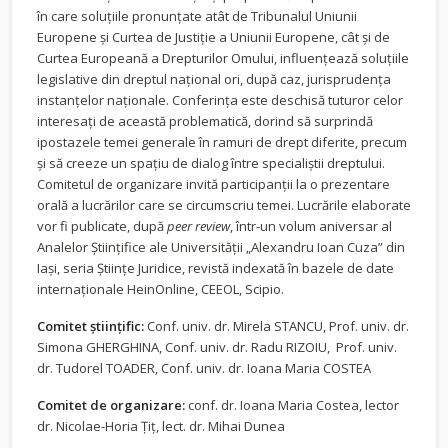
în care soluțiile pronunțate atât de Tribunalul Uniunii
Europene și Curtea de Justiție a Uniunii Europene, cât și de
Curtea Europeană a Drepturilor Omului, influențează soluțiile
legislative din dreptul național ori, după caz, jurisprudența
instanțelor naționale. Conferința este deschisă tuturor celor
interesați de această problematică, dorind să surprindă
ipostazele temei generale în ramuri de drept diferite, precum
și să creeze un spațiu de dialog între specialiștii dreptului.
Comitetul de organizare invită participanţii la o prezentare
orală a lucrărilor care se circumscriu temei. Lucrările elaborate
vor fi publicate, după
peer review
, într-un volum aniversar al
Analelor Științifice ale Universităţii „Alexandru Ioan Cuza” din
Iaşi, seria Științe Juridice, revistă indexată în bazele de date
internaționale HeinOnline, CEEOL, Scipio.
Comitet științific:
Conf. univ. dr. Mirela STANCU, Prof. univ. dr.
Simona GHERGHINA, Conf. univ. dr. Radu RIZOIU, Prof. univ.
dr. Tudorel TOADER, Conf. univ. dr. Ioana Maria COSTEA
Comitet de organizare:
conf. dr. Ioana Maria Costea, lector
dr. Nicolae-Horia Țiț, lect. dr. Mihai Dunea