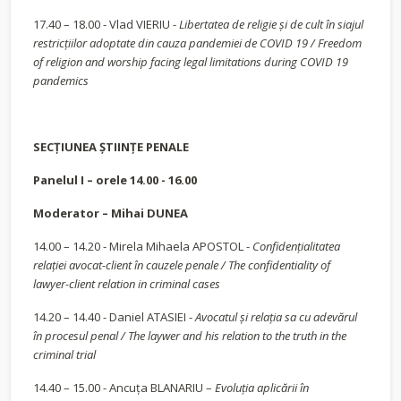
17.40 – 18.00 - Vlad VIERIU -
Libertatea de religie și de cult în siajul
restricțiilor adoptate din cauza pandemiei de COVID 19 / Freedom
of religion and worship facing legal limitations during COVID 19
pandemics
SECȚIUNEA ȘTIINȚE PENALE
Panelul I – orele 14.00 - 16.00
Moderator – Mihai DUNEA
14.00 – 14.20 - Mirela Mihaela APOSTOL -
Confidențialitatea
relației avocat-client în cauzele penale / The confidentiality of
lawyer-client relation in criminal cases
14.20 – 14.40 - Daniel ATASIEI -
Avocatul și relația sa cu adevărul
în procesul penal / The laywer and his relation to the truth in the
criminal trial
14.40 – 15.00 - Ancuţa BLANARIU –
Evoluţia aplicării în