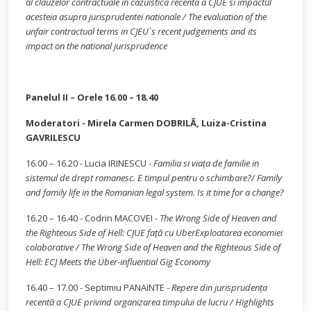
al clauzelor contractuale in cazuistica recenta a CJUE si impactul
acesteia asupra jurisprudentei nationale / The evaluation of the
unfair contractual terms in CJEU`s recent judgements and its
impact on the national jurisprudence
Panelul II – Orele 16.00 – 18.40
Moderatori - Mirela Carmen DOBRILĂ, Luiza-Cristina
GAVRILESCU
16.00 – 16.20 - Lucia IRINESCU -
Familia si viața de familie in
sistemul de drept romanesc. E timpul pentru o schimbare?/ Family
and family life in the Romanian legal system. Is it time for a change?
16.20 – 16.40 - Codrin MACOVEI -
The Wrong Side of Heaven and
the Righteous Side of Hell: CJUE față cu UberExploatarea economiei
colaborative / The Wrong Side of Heaven and the Righteous Side of
Hell: ECJ Meets the Über-influential Gig Economy
16.40 – 17.00 - Septimiu PANAINTE -
Repere din jurisprudența
recentă a CJUE privind organizarea timpului de lucru
/
Highlights