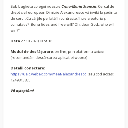
Sub bagheta colegei noastre
Crina-Maria Stanciu
, Cercul de
drept civil european Dimitrie Alexandresco vă invită la ședința
de cerc „Cu cărțile pe față în contracte: între aleatoriu și
comutativ? Bona fides and free will? Oh, dear God...who will
win?”
Data
27.10.2020,
Ora
18.
Modul de desfășurare
: on line, prin platforma
webex
(recomandăm descărcarea aplicației webex)
Detalii conectare
:
https://uaic.webex.com/meet/alexandresco
sau cod acces:
1249813835
Vă așteptăm!