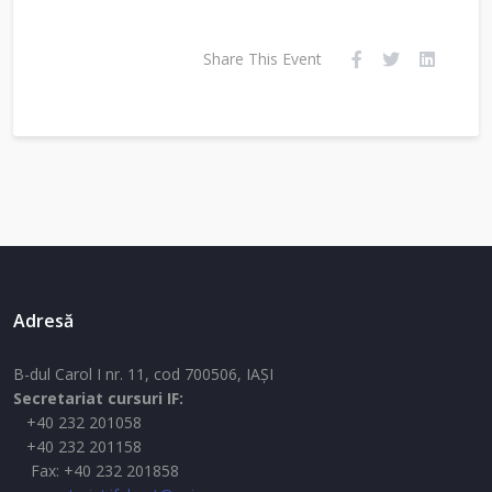
Share This Event
Adresă
B-dul Carol I nr. 11, cod 700506, IAŞI
Secretariat cursuri IF:
+40 232 201058
+40 232 201158
Fax: +40 232 201858