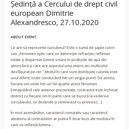
Ședință a Cercului de drept civil
european Dimitrie
Alexandresco, 27.10.2020
ABOUT EVENT
Ce are să reprezinte curcubeul? Este o sumă de șapte culori
sau „Fenomen optic care se datorește refracției, reflexiei
totale și dispersiei luminii solare în picăturile de apă din
atmosferă și care are aspectul unui imens arc multicolor
desfășurat pe cer.” Modul în care sunt distribuite culorile este
unul diferit, toate conducând într-un singur punct. De aceea,
fiecare om vede într-un fel aparte acest fenomen.
Extrapolând cele anterior prezentate, contractul este încheiat
distinct cu fiecare om în parte care se bucură la vederea
curcubeului, se destinde și semnează cu privirea […]
În mod asemănător, caracterul comutativ sau caracterul
aleatoriu al contractelor ar putea fi doar iluzii ale modului în
care se reflectă lumina...