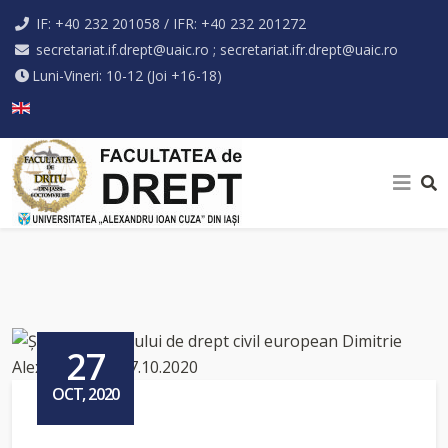
IF: +40 232 201058 / IFR: +40 232 201272
secretariat.if.drept@uaic.ro ; secretariat.ifr.drept@uaic.ro
Luni-Vineri: 10-12 (Joi +16-18)
Selectați limba dvs
27
OCT, 2020