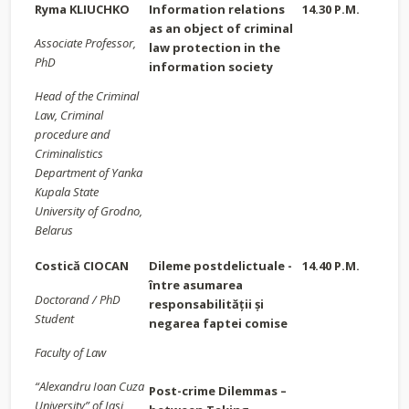
Ryma KLIUCHKO
Information relations
14.30 P.M.
as an object of criminal
Associate Professor,
law protection in the
PhD
information society
Head of the Criminal
Law, Criminal
procedure and
Criminalistics
Department of Yanka
Kupala State
University of Grodno,
Belarus
Costică CIOCAN
Dileme postdelictuale -
14.40 P.M.
între asumarea
Doctorand / PhD
responsabilității și
Student
negarea faptei comise
Faculty of Law
“Alexandru Ioan Cuza
Post-crime Dilemmas –
University” of Iași,