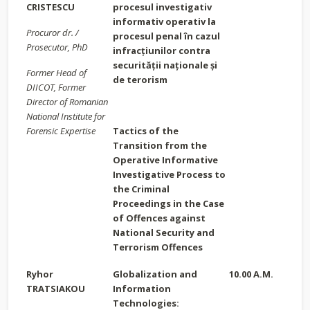
CRISTESCU
procesul investigativ
informativ operativ la
Procuror dr. /
procesul penal în cazul
Prosecutor, PhD
infracțiunilor contra
securității naționale și
Former Head of
de terorism
DIICOT, Former
Director of Romanian
National Institute for
Forensic Expertise
Tactics of the
Transition from the
Operative Informative
Investigative Process to
the Criminal
Proceedings in the Case
of Offences against
National Security and
Terrorism Offences
Ryhor
Globalization and
10.00 A.M.
TRATSIAKOU
Information
Technologies: