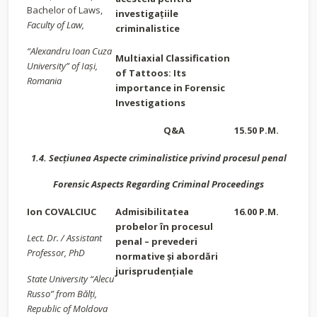
Bachelor of Laws,
investigațiile
Faculty of Law,
criminalistice
“Alexandru Ioan Cuza
Multiaxial Classification
University” of Iași,
of Tattoos: Its
Romania
importance in Forensic
Investigations
Q&A
15.50 P.M.
1.4. Secțiunea Aspecte criminalistice privind procesul penal
Forensic Aspects Regarding Criminal Proceedings
Ion COVALCIUC
Admisibilitatea
16.00 P.M.
probelor în procesul
Lect. Dr. / Assistant
penal – prevederi
Professor, PhD
normative și abordări
jurisprudențiale
State University “Alecu
Russo” from Bălți,
Republic of Moldova