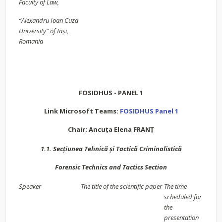
Faculty of Law,
“Alexandru Ioan Cuza
University” of Iași,
Romania
FOSIDHUS - PANEL 1
Link Microsoft Teams:
FOSIDHUS Panel 1
Chair: Ancuța Elena FRANȚ
1.1.
Sec
țiunea Tehnică și Tactică Criminalistică
Forensic Technics and Tactics Section
Speaker
The title of the scientific paper
The time
scheduled for
the
presentation