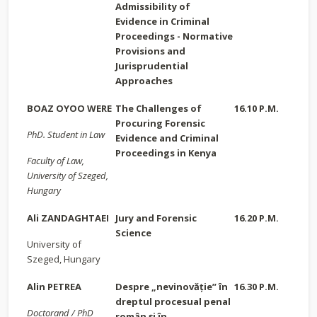
Admissibility of
Evidence in Criminal
Proceedings - Normative
Provisions and
Jurisprudential
Approaches
BOAZ OYOO WERE
The Challenges of
16.10 P.M.
Procuring Forensic
PhD. Student in Law
Evidence and Criminal
Proceedings in Kenya
Faculty of Law,
University of Szeged,
Hungary
Ali ZANDAGHTAEI
Jury and Forensic
16.20 P.M.
Science
University of
Szeged, Hungary
Alin PETREA
Despre „nevinovăție” în
16.30 P.M.
dreptul procesual penal
Doctorand / PhD
român și în