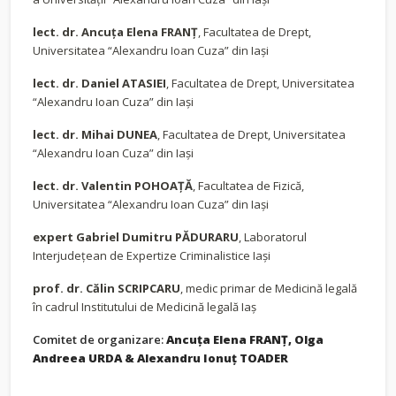
lect. dr. Ancuţa Elena FRANŢ
, Facultatea de Drept,
Universitatea “Alexandru Ioan Cuza” din Iaşi
lect. dr. Daniel ATASIEI
, Facultatea de Drept, Universitatea
“Alexandru Ioan Cuza” din Iaşi
lect. dr. Mihai DUNEA
, Facultatea de Drept, Universitatea
“Alexandru Ioan Cuza” din Iaşi
lect. dr. Valentin POHOAŢĂ
, Facultatea de Fizică,
Universitatea “Alexandru Ioan Cuza” din Iaşi
expert Gabriel Dumitru PĂDURARU
, Laboratorul
Interjudeţean de Expertize Criminalistice Iaşi
prof. dr. Călin SCRIPCARU
, medic primar de Medicină legală
în cadrul Institutului de Medicină legală Iaş
Comitet de organizare:
Ancuța Elena FRANȚ, Olga
Andreea URDA & Alexandru Ionu
ț TOADER