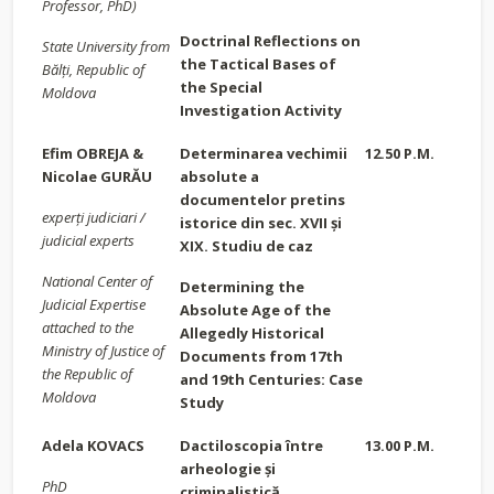
Professor, PhD)
Doctrinal Reflections on
State University from
the Tactical Bases of
Bălți, Republic of
the Special
Moldova
Investigation Activity
Efim OBREJA
&
Determinarea vechimii
12.50 P.M.
Nicolae GURĂU
absolute a
documentelor pretins
experţi judiciari /
istorice din sec. XVII şi
judicial experts
XIX. Studiu de caz
National Center of
Determining the
Judicial Expertise
Absolute Age of the
attached to the
Allegedly Historical
Ministry of Justice of
Documents from 17th
the Republic of
and 19th Centuries: Case
Moldova
Study
Adela KOVACS
Dactiloscopia între
13.00 P.M.
arheologie şi
PhD
criminalistică.