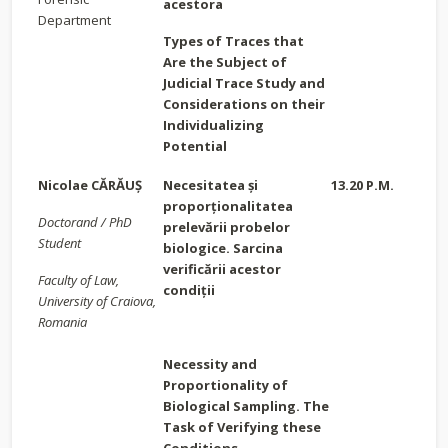
acestora
Department
Types of Traces that
Are the Subject of
Judicial Trace Study and
Considerations on their
Individualizing
Potential
Nicolae CĂRĂUȘ
Necesitatea și
13.20 P.M.
proporționalitatea
Doctorand / PhD
prelevării probelor
Student
biologice. Sarcina
verificării acestor
Faculty of Law,
condiții
University of Craiova,
Romania
Necessity and
Proportionality of
Biological Sampling. The
Task of Verifying these