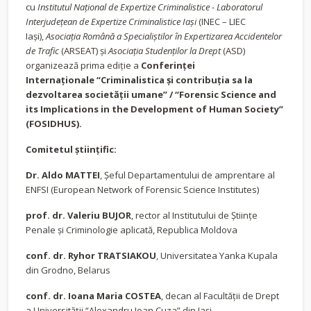
cu
Institutul Naţional de Expertize Criminalistice - Laboratorul
Interjudeţean de Expertize Criminalistice Iaşi
(INEC – LIEC
Iaşi),
Asociaţia Română a Specialiştilor în Expertizarea Accidentelor
de Trafic
(ARSEAT) şi
Asociaţia Studenţilor la Drept
(ASD)
organizează prima ediţie a
Conferinţei
Internaţionale
“Criminalistica şi contribuţia sa la
dezvoltarea societăţii umane”
/
“Forensic Science and
its Implications in the Development of Human Society”
(FOSIDHUS)
.
Comitetul ştiinţific:
Dr. Aldo MATTEI
, Şeful Departamentului de amprentare al
ENFSI (European Network of Forensic Science Institutes)
prof. dr. Valeriu BUJOR
, rector al Institutului de Ştiinţe
Penale şi Criminologie aplicată, Republica Moldova
conf. dr. Ryhor TRATSIAKOU
, Universitatea Yanka Kupala
din Grodno, Belarus
conf. dr. Ioana Maria COSTEA
, decan al Facultăţii de Drept
a Universităţii “Alexandru Ioan Cuza” din Iaşi