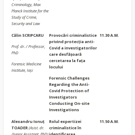
Criminology,
Max
Planck Institute for the
Study of Crime,
Security and Law
Călin SCRIPCARU
Provocări criminalistice
11.30 A.M.
privind protecția anti-
Prof. dr. /
Professor,
Covid a investigatorilor
PhD
care desfășoară
cercetarea la fața
Forensic Medicine
locului
Institute, Iași
Forensic Challenges
Regarding the Anti-
Covid Protection of
Investigators
Conducting On-site
Investigations
Alexandru Ionuț
Rolul expertizei
11.50 A.M.
TOADER
(Asist. dr.
criminalistice în
/Junior Assistant, PhD)
identificarea