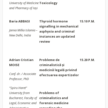
University of Medicine
Toxicology
and Pharmacy of Ia
ș
i
Baria ABBASI
Thyroid hormone
15.10 P.M.
signalling in mechanical
Jamia Millia Islamia –
asphyxia and criminal
New Delhi, India
instances an updated
review
Adrian Cristian
Probleme de
15.20 P.M.
MOISE
criminalistică şi
medicină legală privind
Conf. dr. / Associate
efectuarea expertizelor
Professor, PhD
“Spiru Haret”
University from
Problems of
Bucharest, Faculty of
criminalistics and
Legal, Economic and
forensic medicine