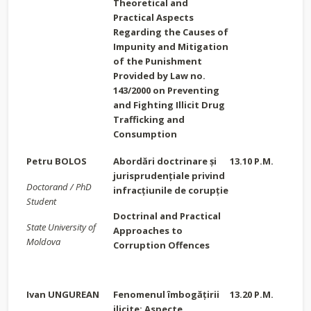
Theoretical and
Practical Aspects
Regarding the Causes of
Impunity and Mitigation
of the Punishment
Provided by Law no.
143/2000 on Preventing
and Fighting Illicit Drug
Trafficking and
Consumption
Petru BOLOS
Abordări doctrinare și
13.10 P.M.
jurisprudențiale privind
Doctorand / PhD
infracțiunile de corupție
Student
Doctrinal and Practical
State University of
Approaches to
Moldova
Corruption Offences
Ivan UNGUREAN
Fenomenul îmbogățirii
13.20 P.M.
ilicite: Aspecte