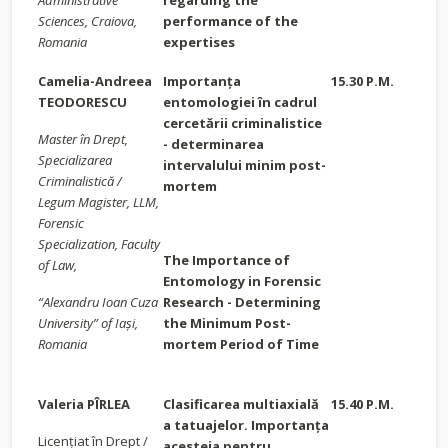
Administrative
regarding the
Sciences, Craiova,
performance of the
Romania
expertises
Camelia-Andreea
Importanța
15.30 P.M.
TEODORESCU
entomologiei în cadrul
cercetării criminalistice
Master în Drept,
- determinarea
Specializarea
intervalului minim post-
Criminalistică /
mortem
Legum Magister, LLM,
Forensic
Specialization, Faculty
The Importance of
of Law,
Entomology in Forensic
“Alexandru Ioan Cuza
Research - Determining
University” of Iași,
the Minimum Post-
Romania
mortem Period of Time
Valeria PÎRLEA
Clasificarea multiaxială
15.40 P.M.
a tatuajelor. Importanța
Licențiat în Drept /
acesteia pentru