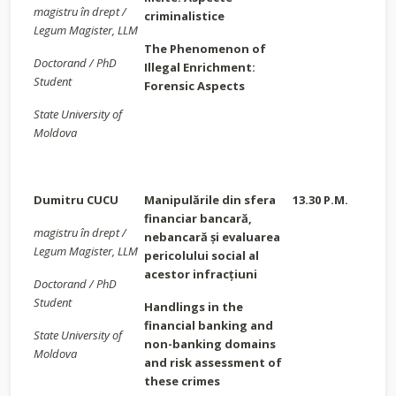
magistru în drept /
criminalistice
Legum Magister, LLM
The Phenomenon of
Doctorand / PhD
Illegal Enrichment:
Student
Forensic Aspects
State University of
Moldova
Dumitru CUCU
Manipulările din sfera
13.30 P.M.
financiar bancară,
magistru în drept /
nebancară și evaluarea
Legum Magister, LLM
pericolului social al
acestor infracțiuni
Doctorand / PhD
Student
Handlings in the
financial banking and
State University of
non-banking domains
Moldova
and risk assessment of
these crimes