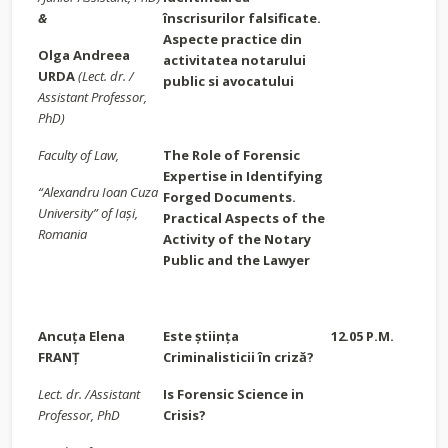
&
înscrisurilor falsificate.
Aspecte practice din
Olga Andreea
activitatea notarului
URDA
(Lect. dr. /
public si avocatului
Assistant Professor,
PhD)
Faculty of Law,
The Role of Forensic
Expertise in Identifying
“Alexandru Ioan Cuza
Forged Documents.
University” of Iași,
Practical Aspects of the
Romania
Activity of the Notary
Public and the Lawyer
Ancuța Elena
Este
știința
12.05 P.M.
FRANȚ
Criminalisticii în criză?
Lect. dr. /Assistant
Is Forensic Science in
Professor, PhD
Crisis?