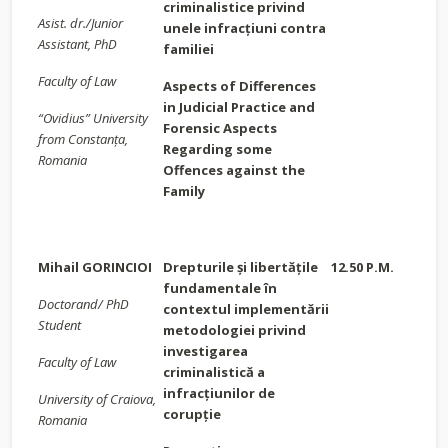
criminalistice privind
Asist. dr./Junior
unele infracțiuni contra
Assistant, PhD
familiei
Faculty of Law
Aspects of Differences
in Judicial Practice and
“Ovidius” University
Forensic Aspects
from Constanța,
Regarding some
Romania
Offences against the
Family
Mihail GORINCIOI
Drepturile și libertățile
12.50 P.M.
fundamentale în
Doctorand/ PhD
contextul implementării
Student
metodologiei privind
investigarea
Faculty of Law
criminalistică a
infracţiunilor de
University of Craiova,
corupție
Romania