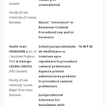
Student
criminalistică
Faculty of Law ,
University of Craiova,
Romania
About “ innocence” in
Romanian Criminal
Procedural Law and in
Forensics
Vasile-Ioan
Soluții jurisprudențiale
16.40 P.M.
VIDRIGHIN
(
Lect. dr.
de desființare cu
/ Assistant Profesor,
trimitere spre
PhD)
&
George-
rejudecare în procedura
Cătălin GROSU
camerei preliminare.
(PhD Student)
Aspecte privind
administrarea probelor
Faculty of Law,
în procedura camerei
University “Lucian
preliminare
Blaga” from Sibiu,
Romania
Jurisprudential
Solutions for
Annulment with