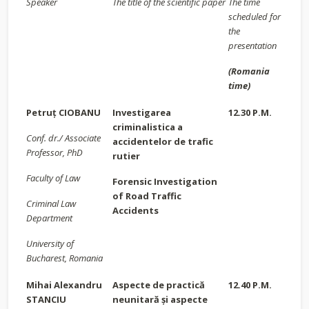
Speaker
The title of the scientific paper
The time
scheduled for
the
presentation
(Romania
time)
Petruț CIOBANU
Investigarea
12.30 P.M.
criminalistica a
Conf. dr./ Associate
accidentelor de trafic
Professor, PhD
rutier
Faculty of Law
Forensic Investigation
of Road Traffic
Criminal Law
Accidents
Department
University of
Bucharest, Romania
Mihai Alexandru
Aspecte de practică
12.40 P.M.
STANCIU
neunitară și aspecte