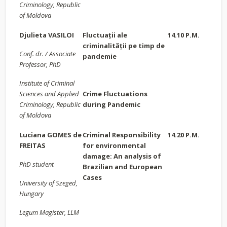
Criminology
, Republic
of Moldova
Djulieta VASILOI
Fluctuații ale
14.10 P.M.
criminalității pe timp de
Conf. dr. / Associate
pandemie
Professor, PhD
Institute of Criminal
Sciences and Applied
Crime Fluctuations
Criminology
, Republic
during Pandemic
of Moldova
Luciana GOMES de
Criminal Responsibility
14.20 P.M.
FREITAS
for environmental
damage: An analysis of
PhD student
Brazilian and European
Cases
University of Szeged,
Hungary
Legum Magister, LLM