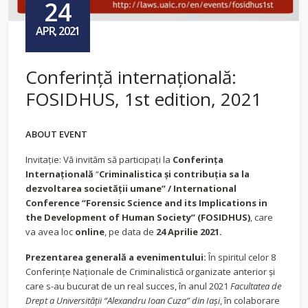
24
APR, 2021
Conferință internațională:
FOSIDHUS, 1st edition, 2021
ABOUT EVENT
Invitație: Vă invităm să participaţi la
Conferinţa
Internaţională
“
Criminalistica şi contribuţia sa la
dezvoltarea societăţii umane” /
International
Conference
“Forensic Science and its Implications in
the Development of Human Society” (FOSIDHUS)
, care
va avea loc
online
, pe data de
24
April
ie
2021
.
Prezentarea generală a evenimentului:
În spiritul celor 8
Conferinţe Naţionale de Criminalistică organizate anterior şi
care s-au bucurat de un real succes, în anul 2021
Facultatea de
Drept a Universităţii “Alexandru Ioan Cuza” din Iaşi
, în colaborare