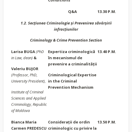
Conditions
Q&A
13.30 P.M.
1.2. Secțiunea Criminologie
și
Prevenirea săvârșirii
infracțiunilor
Criminology & Crime Prevention Section
Larisa BUGA
(PhD
Expertiza criminologică
13.40 P.M.
in Law, dean)
&
în mecanismul de
prevenire a criminalității
Valeriu BUJOR
(Professor, PhD,
Criminological Expertise
University President),
in the Criminal
Prevention Mechanism
Institute of Criminal
Sciences and Applied
Criminology
, Republic
of Moldova
Bianca Maria
Considerații de ordin
13.50 P.M.
Carmen PREDESCU
criminologic cu privire la