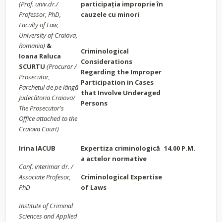
(Prof. univ.dr./
participația improprie în
Professor, PhD,
cauzele cu minori
Faculty of Law,
University of Craiova,
Romania)
&
Criminological
Ioana Raluca
Considerations
SCURTU
(Procuror /
Regarding the Improper
Prosecutor,
Participation in Cases
Parchetul de pe lângă
that Involve Underaged
Judecătoria Craiova/
Persons
The Prosecutor's
Office attached to the
Craiova Court)
Irina IACUB
Expertiza criminologică
14.00 P.M.
a actelor normative
Conf. interimar dr. /
Associate Profesor,
Criminological Expertise
PhD
of Laws
Institute of Criminal
Sciences and Applied