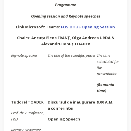
-Programme-
Opening session and Keynote speeches
Link Microsoft Teams:
FOSIDHUS Opening Session
Chairs: Ancuța Elena FRANȚ, Olga Andreea URDA &
Alexandru Ionu
ț TOADER
Keynote speaker
The title of the scientific paper
The time
scheduled for
the
presentation
(Romania
time)
Tudorel TOADER
Discursul de inaugurare
9.00 A.M.
a conferinței
Prof. dr. / Professor,
PhD
Opening Speech
Rector / University