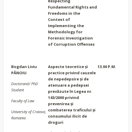
Respecting
Fundamental Rights and
Freedoms in the
Context of
Implementing the
Methodology for
Forensic Investigation
of Corruption Offenses
Bogdan Liviu
Aspecte teoretice și
13.00 P.M.
PĂNOIU
practice privind cauzele
de nepedepsire și de
Doctorand/ PhD
atenuare a pedepsei
Student
prevăzute în Legea nr.
143/2000 privind
Faculty of Law
prevenirea și
combaterea traficului și
University of Craiova,
consumului ilicit de
Romania
droguri