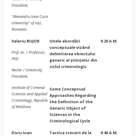
President,
“Alexandru Ioan Cuza
University” of Iași,
Romania
Valeriu BUJOR
Unele abordări
9.20 A.M.
conceptuale vizând
Prof. dr. / Professor,
delimitarea obiectului
PhD
generic al științelor din
ciclul criminologic
Rector / University
President,
Institute of Criminal
Some Conceptual
Sciences and Applied
Approaches Regarding
Criminology
, Republic
the Definition of the
of Moldova
Generic Object of
Sciences in the
Criminological Cycle
Doru Ioan
Tactica trecerii de la
9.40 A.M.