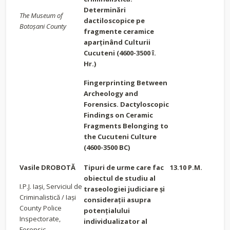
Determinări
The Museum of
dactiloscopice pe
Botoșani County
fragmente ceramice
aparţinând Culturii
Cucuteni (4600-3500 î.
Hr.)
Fingerprinting Between
Archeology and
Forensics. Dactyloscopic
Findings on Ceramic
Fragments Belonging to
the Cucuteni Culture
(4600-3500 BC)
Vasile DROBOTĂ
Tipuri de urme care fac
13.10 P.M.
obiectul de studiu al
I.P.J. Iași, Serviciul de
traseologiei judiciare și
Criminalistică / Iași
considerații asupra
County Police
potențialului
Inspectorate,
individualizator al
Forensic