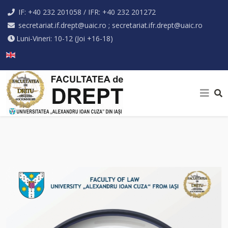
IF: +40 232 201058 / IFR: +40 232 201272
secretariat.if.drept@uaic.ro ; secretariat.ifr.drept@uaic.ro
Luni-Vineri: 10-12 (Joi +16-18)
Selectați limba dvs