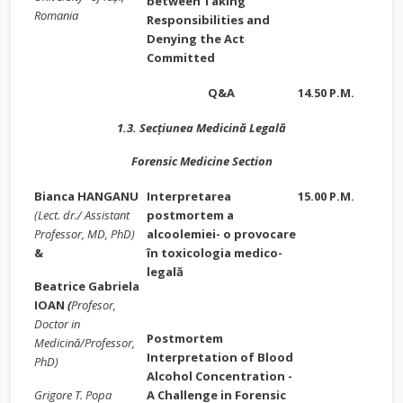
between Taking
Romania
Responsibilities and
Denying the Act
Committed
Q&A
14.50 P.M.
1.3. Secțiunea Medicină Legală
Forensic Medicine Section
Bianca HANGANU
Interpretarea
15.00 P.M.
(Lect. dr./ Assistant
postmortem a
Professor, MD, PhD)
alcoolemiei- o provocare
&
în toxicologia medico-
legală
Beatrice Gabriela
IOAN
(
Profesor,
Doctor in
Postmortem
Medicină/Professor,
Interpretation of Blood
PhD)
Alcohol Concentration -
Grigore T. Popa
A Challenge in Forensic