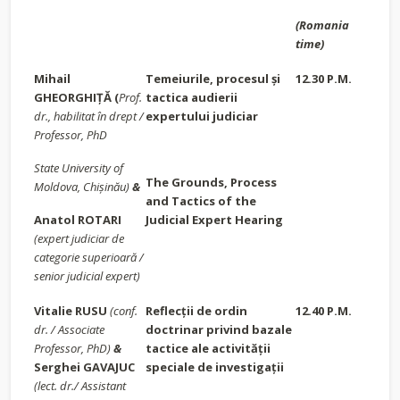
(Romania
time)
Mihail
Temeiurile, procesul și
12.30 P.M.
GHEORGHIȚĂ
(
Prof.
tactica audierii
dr., habilitat în drept /
expertului judiciar
Professor, PhD
State University of
The Grounds, Process
Moldova, Chișinău)
&
and Tactics of the
Anatol ROTARI
Judicial Expert Hearing
(expert judiciar de
categorie superioară /
senior judicial expert)
Vitalie RUSU
(conf.
Reflecții de ordin
12.40 P.M.
dr. / Associate
doctrinar privind bazale
Professor, PhD)
&
tactice ale activității
Serghei GAVAJUC
speciale de investigații
(lect. dr./ Assistant