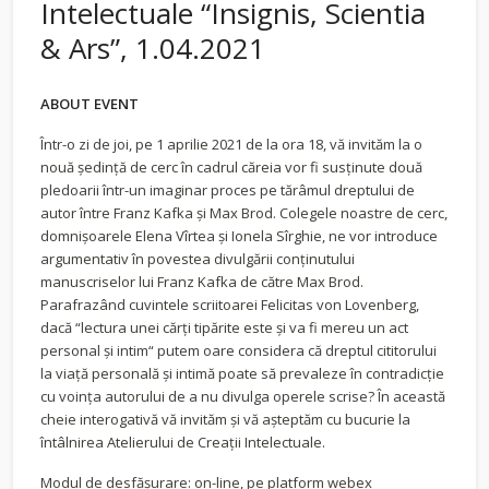
Intelectuale “Insignis, Scientia
& Ars”, 1.04.2021
ABOUT EVENT
Într-o zi de joi, pe 1 aprilie 2021 de la ora 18, vă invităm la o
nouă ședință de cerc în cadrul căreia vor fi susținute două
pledoarii într-un imaginar proces pe tărâmul dreptului de
autor între Franz Kafka și Max Brod. Colegele noastre de cerc,
domnișoarele Elena Vîrtea și Ionela Sîrghie, ne vor introduce
argumentativ în povestea divulgării conținutului
manuscriselor lui Franz Kafka de către Max Brod.
Parafrazând cuvintele scriitoarei Felicitas von Lovenberg,
dacă “lectura unei cărți tipărite este și va fi mereu un act
personal și intim“ putem oare considera că dreptul cititorului
la viață personală și intimă poate să prevaleze în contradicție
cu voința autorului de a nu divulga operele scrise? În această
cheie interogativă vă invităm și vă așteptăm cu bucurie la
întâlnirea Atelierului de Creații Intelectuale.
Modul de desfășurare: on-line, pe platform webex