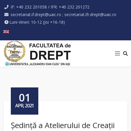
IF: +40 232 201058 / IFR: +40 232 201272
secretariat.if.drept@uaic.ro ; secretariat.ifr.drept@uaic.ro
Luni-Vineri: 10-12 (Joi +16-18)
Selectați limba dvs
01
APR, 2021
Ședință a Atelierului de Creații