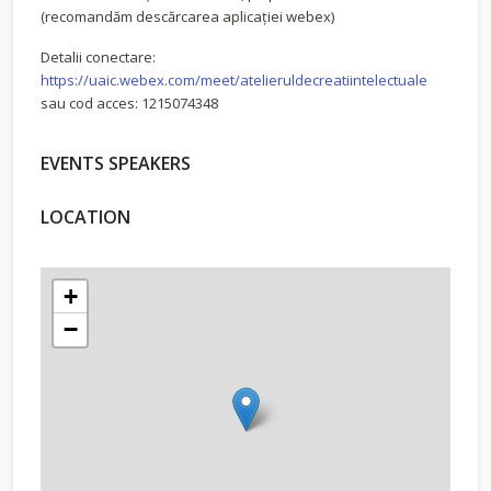
(recomandăm descărcarea aplicației webex)
Detalii conectare:
https://uaic.webex.com/meet/atelieruldecreatiintelectuale
sau cod acces: 1215074348
EVENTS SPEAKERS
LOCATION
+
−