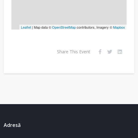
Leaflet
| Map data ©
OpenStreetMap
contributors, Imagery ©
Mapbox
Share This Event
Adresă