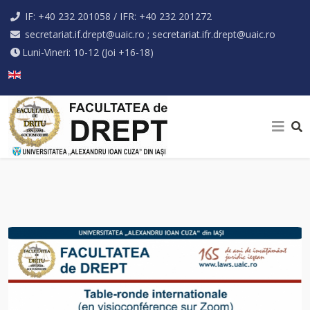
IF: +40 232 201058 / IFR: +40 232 201272
secretariat.if.drept@uaic.ro ; secretariat.ifr.drept@uaic.ro
Luni-Vineri: 10-12 (Joi +16-18)
Selectați limba dvs