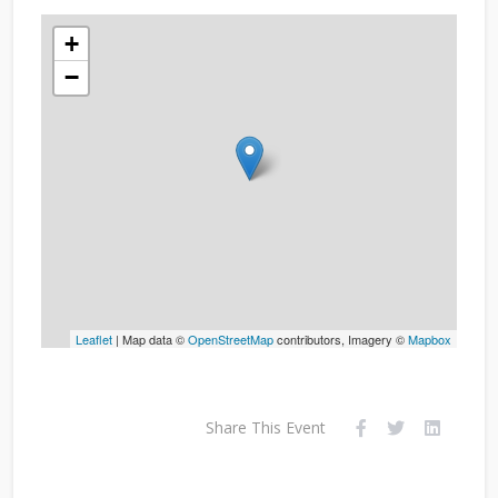
+
−
Leaflet
| Map data ©
OpenStreetMap
contributors, Imagery ©
Mapbox
Share This Event