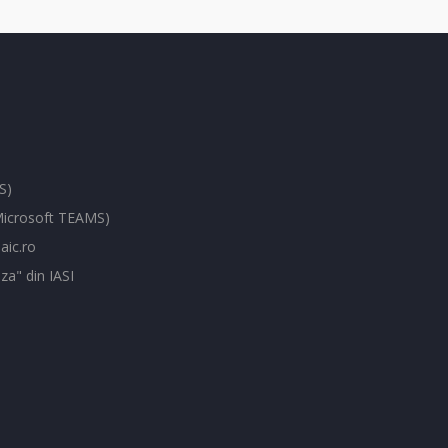
S)
(Microsoft TEAMS)
aic.ro
za" din IASI