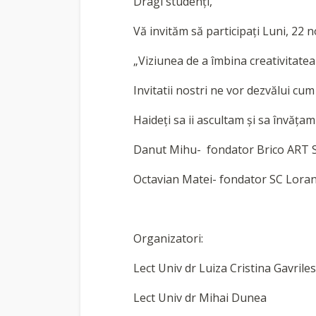
Dragi studenți,
Vă invităm să participați Luni, 22 
„Viziunea de a îmbina creativitatea
Invitatii nostri ne vor dezvălui cum 
Haideți sa ii ascultam și sa învăța
Danut Mihu-
fondator Brico ART 
Octavian Matei- fondator SC Lora
Organizatori:
Lect Univ dr Luiza Cristina Gavrile
Lect Univ dr Mihai Dunea