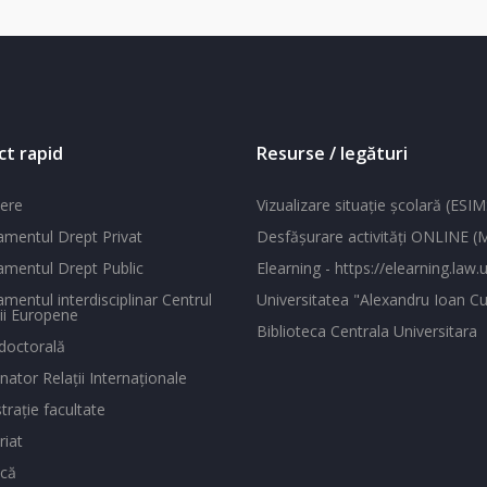
ct rapid
Resurse / legături
ere
Vizualizare situaţie şcolară (ESIM
mentul Drept Privat
Desfăşurare activităţi ONLINE 
mentul Drept Public
Elearning - https://elearning.law.u
mentul interdisciplinar Centrul
Universitatea "Alexandru Ioan Cu
ii Europene
Biblioteca Centrala Universitara
doctorală
ator Relaţii Internaţionale
traţie facultate
riat
ecă