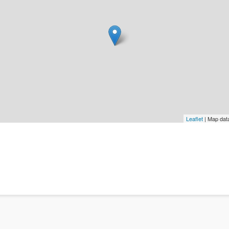
Leaflet
| Map dat