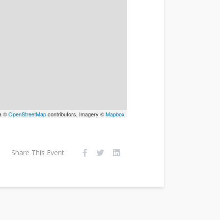
a ©
OpenStreetMap
contributors, Imagery ©
Mapbox
Share This Event