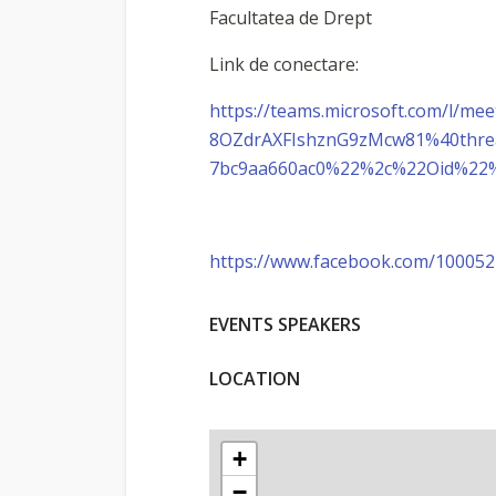
Facultatea de Drept
Link de conectare:
https://teams.microsoft.com/l/m
8OZdrAXFIshznG9zMcw81%40threa
7bc9aa660ac0%22%2c%22Oid%22%
https://www.facebook.com/10005
EVENTS SPEAKERS
LOCATION
+
−