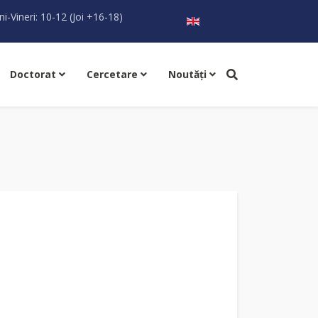
Selectați limba dvs
ni-Vineri: 10-12 (Joi +16-18)
Doctorat
Cercetare
Noutăţi