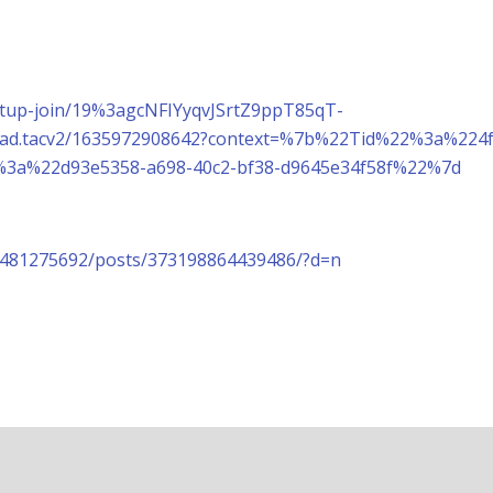
eetup-join/19%3agcNFIYyqvJSrtZ9ppT85qT-
d.tacv2/1635972908642?context=%7b%22Tid%22%3a%224f4
3a%22d93e5358-a698-40c2-bf38-d9645e34f58f%22%7d
2481275692/posts/373198864439486/?d=n