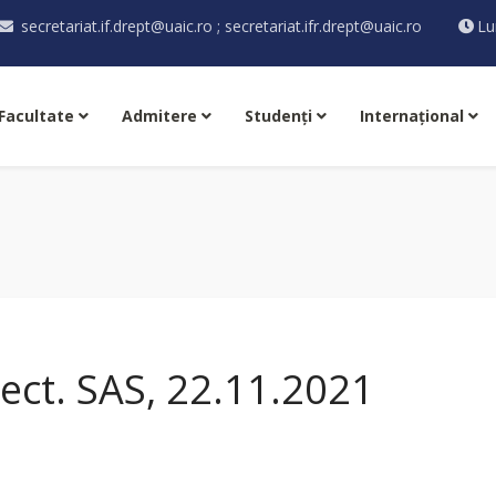
secretariat.if.drept@uaic.ro ; secretariat.ifr.drept@uaic.ro
Lu
Facultate
Admitere
Studenţi
Internaţional
ect. SAS, 22.11.2021