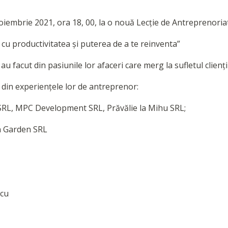
noiembrie 2021, ora 18, 00, la o nouă Lecție de Antreprenoria
 cu productivitatea și puterea de a te reinventa”
au facut din pasiunile lor afaceri care merg la sufletul cliențil
m din experiențele lor de antreprenor:
SRL, MPC Development SRL, Prăvălie la Mihu SRL;
n Garden SRL
scu