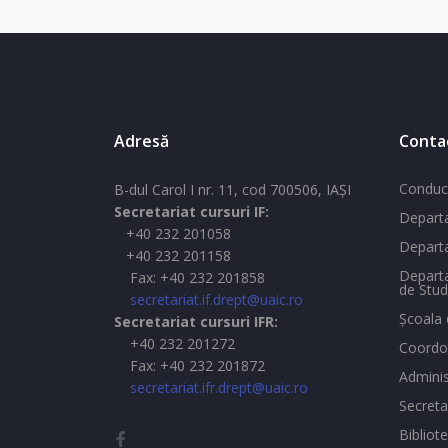
Adresă
Conta
Conduc
B-dul Carol I nr. 11, cod 700506, IAŞI
Secretariat cursuri IF:
Departa
+40 232 201058
Departa
+40 232 201158
Departa
Fax: +40 232 201858
de Stud
secretariat.if.drept@uaic.ro
Şcoala 
Secretariat cursuri IFR:
+40 232 201272
Coordon
Fax: +40 232 201872
Adminis
secretariat.ifr.drept@uaic.ro
Secreta
Bibliot