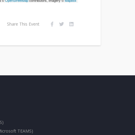
a ©
OpenStreetMap
contributors, Imagery ©
Mapbox
Share This Event
S)
(Microsoft TEAMS)