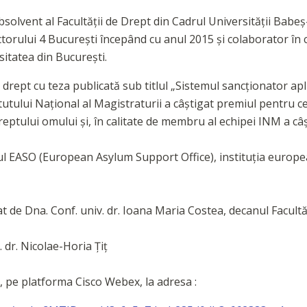
solvent al Facultății de Drept din Cadrul Universității Babeș
ectorului 4 București începând cu anul 2015 și colaborator î
rsitatea din București.
n drept cu teza publicată sub titlul „Sistemul sancționator apl
itutului Național al Magistraturii a câștigat premiul pentru c
reptului omului și, în calitate de membru al echipei INM a c
rul EASO (European Asylum Support Office), instituția euro
t de Dna. Conf. univ. dr. Ioana Maria Costea, decanul Facultăț
 dr. Nicolae-Horia Țiț
, pe platforma Cisco Webex, la adresa :