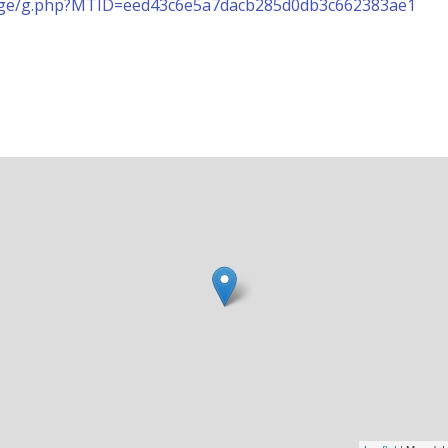
stage/g.php?MTID=eed43c6e5a7dacb285d0db3c662383ae1