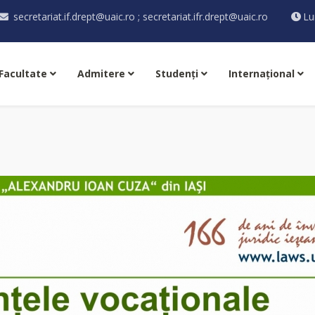
secretariat.if.drept@uaic.ro ; secretariat.ifr.drept@uaic.ro
Lu
Facultate
Admitere
Studenţi
Internaţional