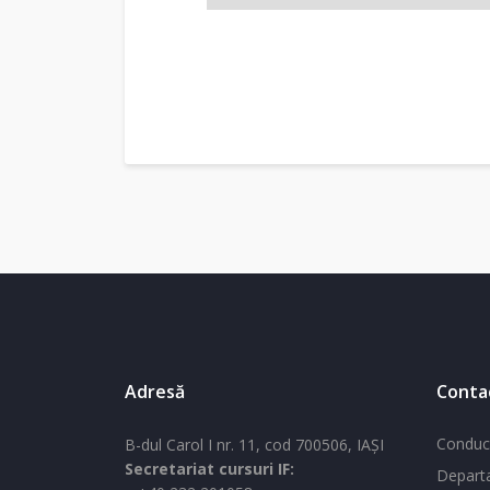
Adresă
Conta
Conduc
B-dul Carol I nr. 11, cod 700506, IAŞI
Secretariat cursuri IF:
Departa