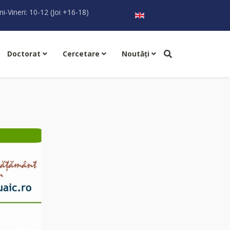
Selectați limba dvs
ni-Vineri: 10-12 (Joi +16-18)
Doctorat
Cercetare
Noutăţi