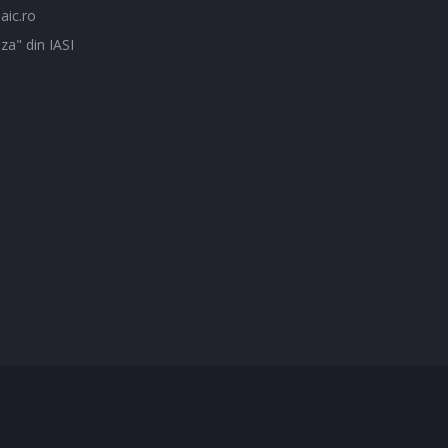
aic.ro
za" din IASI