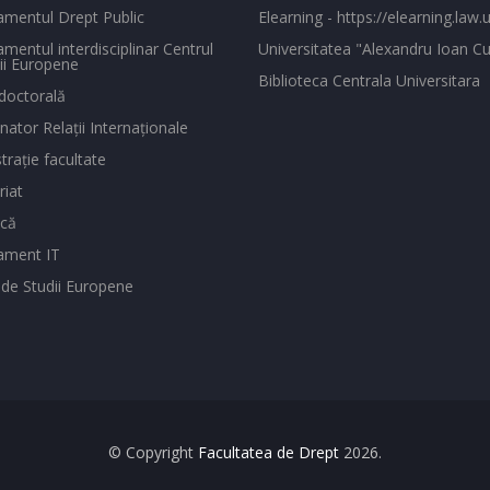
mentul Drept Public
Elearning - https://elearning.law.u
mentul interdisciplinar Centrul
Universitatea "Alexandru Ioan Cu
ii Europene
Biblioteca Centrala Universitara
doctorală
ator Relaţii Internaţionale
traţie facultate
riat
ecă
ament IT
 de Studii Europene
© Copyright
Facultatea de Drept
2026.