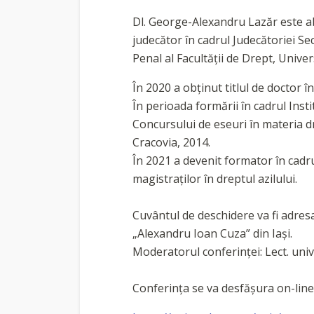
Dl. George-Alexandru Lazăr este ab
judecător în cadrul Judecătoriei S
Penal al Facultății de Drept, Unive
În 2020 a obținut titlul de doctor î
În perioada formării în cadrul Inst
Concursului de eseuri în materia d
Cracovia, 2014.
În 2021 a devenit formator în cad
magistraților în dreptul azilului.
Cuvântul de deschidere va fi adresa
„Alexandru Ioan Cuza” din Iași.
Moderatorul conferinței: Lect. univ.
Conferința se va desfășura on-line