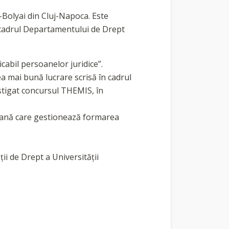
-Bolyai din Cluj-Napoca. Este
n cadrul Departamentului de Drept
icabil persoanelor juridice”.
ea mai bună lucrare scrisă în cadrul
âștigat concursul THEMIS, în
peană care gestionează formarea
ii de Drept a Universității