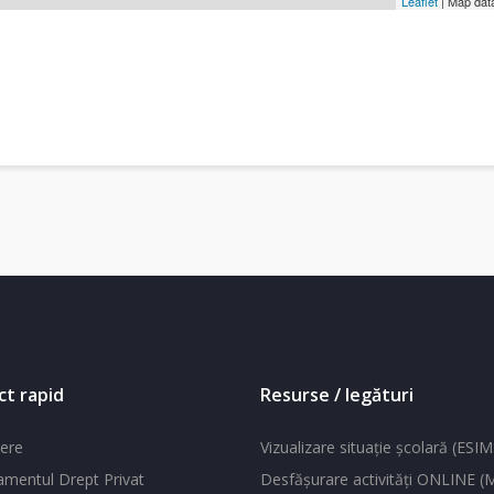
Leaflet
| Map dat
ct rapid
Resurse / legături
ere
Vizualizare situaţie şcolară (ESIM
mentul Drept Privat
Desfăşurare activităţi ONLINE 