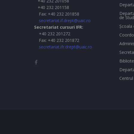
+40 232 201058
Departa
+40 232 201158
Departa
Fax: +40 232 201858
de Stud
secretariat.if.drept@uaic.ro
Şcoala 
Secretariat cursuri IFR:
+40 232 201272
Coordon
Fax: +40 232 201872
Adminis
secretariat.ifr.drept@uaic.ro
Secreta
Bibliot
Depart
Centrul