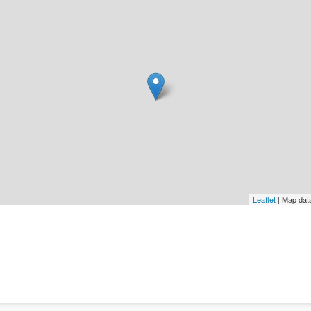
Leaflet
| Map dat