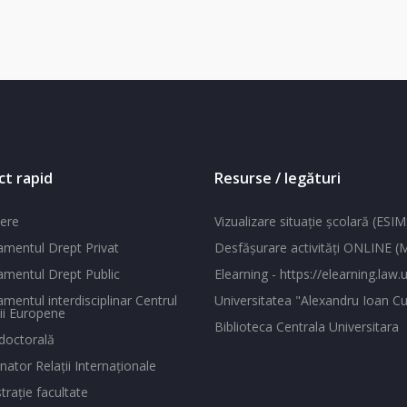
ct rapid
Resurse / legături
ere
Vizualizare situaţie şcolară (ESIM
mentul Drept Privat
Desfăşurare activităţi ONLINE 
mentul Drept Public
Elearning - https://elearning.law.u
mentul interdisciplinar Centrul
Universitatea "Alexandru Ioan Cu
ii Europene
Biblioteca Centrala Universitara
doctorală
ator Relaţii Internaţionale
traţie facultate