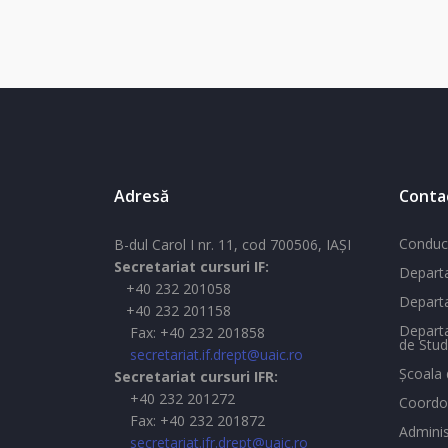
Adresă
Conta
Conduc
B-dul Carol I nr. 11, cod 700506, IAŞI
Secretariat cursuri IF:
Departa
+40 232 201058
Departa
+40 232 201158
Departa
Fax: +40 232 201858
de Stud
secretariat.if.drept@uaic.ro
Şcoala 
Secretariat cursuri IFR:
+40 232 201272
Coordon
Fax: +40 232 201872
Adminis
secretariat.ifr.drept@uaic.ro