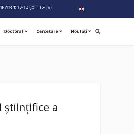
Selectați limba dvs
ni-Vineri: 10-12 (Joi +16-18)
Doctorat
Cercetare
Noutăţi
științifice a