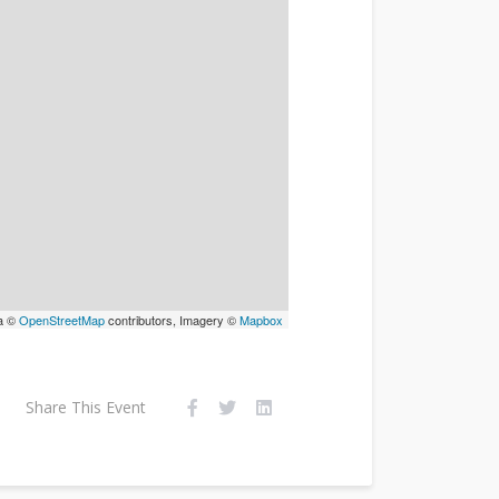
a ©
OpenStreetMap
contributors, Imagery ©
Mapbox
Share This Event