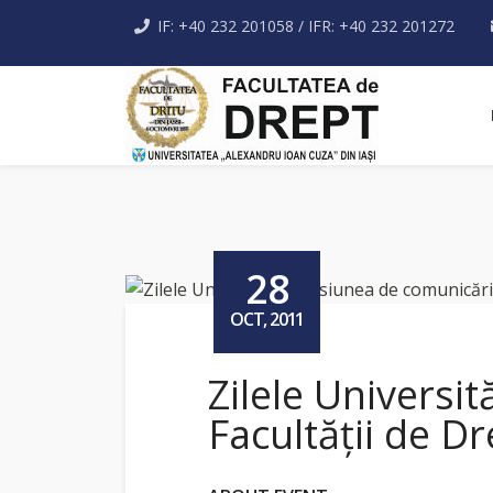
IF: +40 232 201058 / IFR: +40 232 201272
28
OCT, 2011
Zilele Universit
Facultății de D