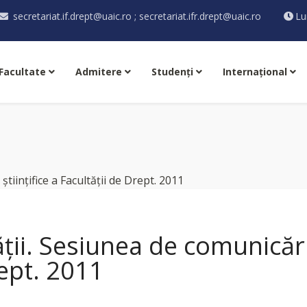
secretariat.if.drept@uaic.ro ; secretariat.ifr.drept@uaic.ro
Lu
Facultate
Admitere
Studenţi
Internaţional
ății. Sesiunea de comunicări 
rept. 2011