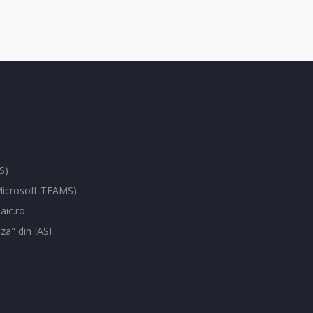
S)
(Microsoft TEAMS)
aic.ro
za" din IASI