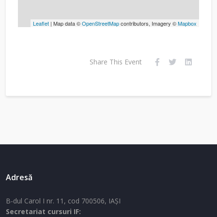
Leaflet
| Map data ©
OpenStreetMap
contributors, Imagery ©
Mapbox
Share This Event
Adresă
B-dul Carol I nr. 11, cod 700506, IAŞI
Secretariat cursuri IF: