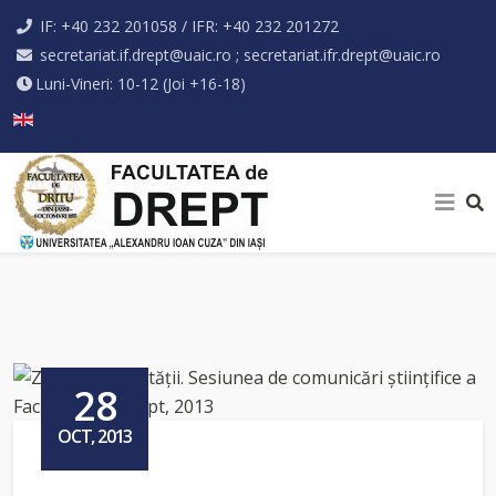
IF: +40 232 201058 / IFR: +40 232 201272
secretariat.if.drept@uaic.ro ; secretariat.ifr.drept@uaic.ro
Luni-Vineri: 10-12 (Joi +16-18)
Selectați limba dvs
28
OCT, 2013