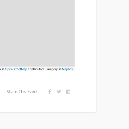
a ©
OpenStreetMap
contributors, Imagery ©
Mapbox
Share This Event