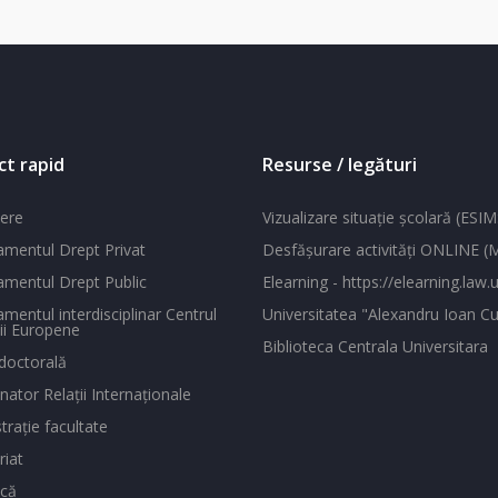
ct rapid
Resurse / legături
ere
Vizualizare situaţie şcolară (ESIM
mentul Drept Privat
Desfăşurare activităţi ONLINE 
mentul Drept Public
Elearning - https://elearning.law.u
mentul interdisciplinar Centrul
Universitatea "Alexandru Ioan Cu
ii Europene
Biblioteca Centrala Universitara
doctorală
ator Relaţii Internaţionale
traţie facultate
riat
ecă