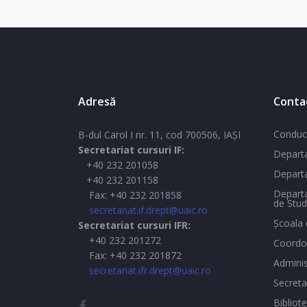
Adresă
Conta
Conduc
B-dul Carol I nr. 11, cod 700506, IAŞI
Secretariat cursuri IF:
Departa
+40 232 201058
Departa
+40 232 201158
Departa
Fax: +40 232 201858
de Stud
secretariat.if.drept@uaic.ro
Şcoala 
Secretariat cursuri IFR:
+40 232 201272
Coordon
Fax: +40 232 201872
Adminis
secretariat.ifr.drept@uaic.ro
Secreta
Bibliot