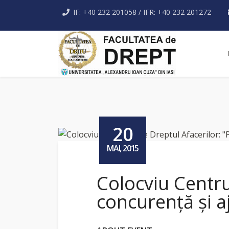
IF: +40 232 201058 / IFR: +40 232 201272
20
MAI, 2015
Colocviu Centrul
concurenţă şi a