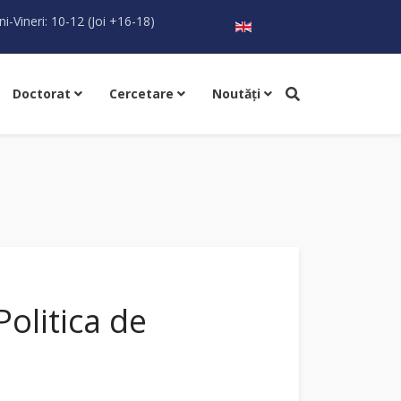
Selectați limba dvs
ni-Vineri: 10-12 (Joi +16-18)
Doctorat
Cercetare
Noutăţi
Politica de