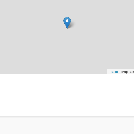
Leaflet
| Map dat