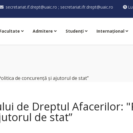
secretariat.if.drept@uaic.ro ; secretariat.ifr.drept@uaic.ro
Lu
Facultate
Admitere
Studenţi
Internaţional
ui de Dreptul Afacerilor: "
jutorul de stat”