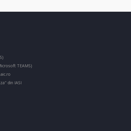
S)
(Microsoft TEAMS)
aic.ro
za" din IASI