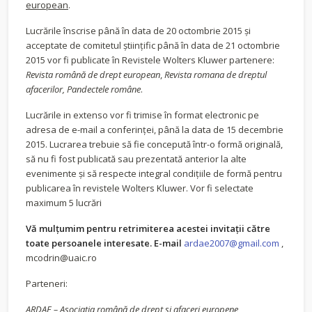
european
.
Lucrările înscrise până în data de 20 octombrie 2015 și
acceptate de comitetul științific până în data de 21 octombrie
2015 vor fi publicate în Revistele Wolters Kluwer partenere:
Revista română de drept european
,
Revista romana de dreptul
afacerilor, Pandectele române
.
Lucrările in extenso vor fi trimise în format electronic pe
adresa de e-mail a conferinței, până la data de 15 decembrie
2015. Lucrarea trebuie să fie concepută într-o formă originală,
să nu fi fost publicată sau prezentată anterior la alte
evenimente şi să respecte integral condiţiile de formă pentru
publicarea în revistele Wolters Kluwer. Vor fi selectate
maximum 5 lucrări
Vă mulţumim pentru retrimiterea acestei invitaţii către
toate persoanele interesate. E-mail
ardae2007@gmail.com
,
mcodrin@uaic.ro
Parteneri:
ARDAE – Asociaţia română de drept şi afaceri europene