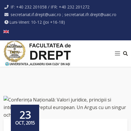
IF: +40 232 201058 / IFR: +40 232 201272
secretariat.if.drept@uaic.ro ; secretariat.ifr.drept@uaic.ro
Luni-Vineri: 10-12 (Joi +16-18)
Selectați limba dvs
23
OCT, 2015