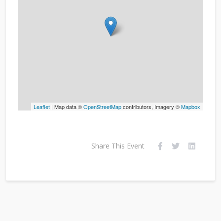
Leaflet
| Map data ©
OpenStreetMap
contributors, Imagery ©
Mapbox
Share This Event