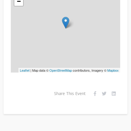
−
Leaflet
| Map data ©
OpenStreetMap
contributors, Imagery ©
Mapbox
Share This Event