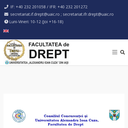
IF: +40 232 201058 / IFR: +40 232 201272
secretariat.if.drept@uaic.ro ; secretariat.ifr.drept@uaic.ro
Luni-Vineri: 10-12 (Joi +16-18)
Selectați limba dvs