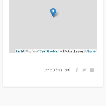
Leaflet
| Map data ©
OpenStreetMap
contributors, Imagery ©
Mapbox
Share This Event