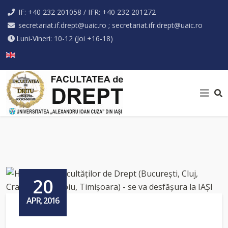
IF: +40 232 201058 / IFR: +40 232 201272
secretariat.if.drept@uaic.ro ; secretariat.ifr.drept@uaic.ro
Luni-Vineri: 10-12 (Joi +16-18)
Selectați limba dvs
20
APR, 2016