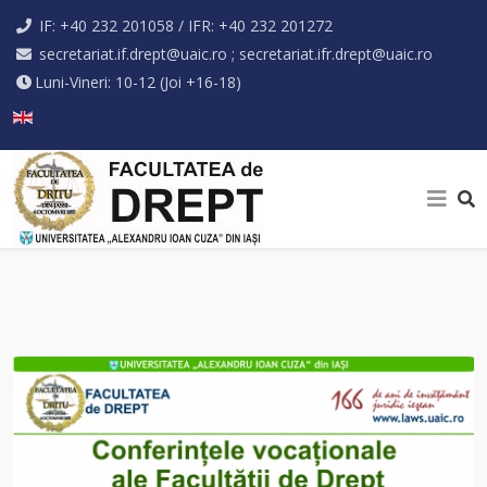
IF: +40 232 201058 / IFR: +40 232 201272
secretariat.if.drept@uaic.ro ; secretariat.ifr.drept@uaic.ro
Luni-Vineri: 10-12 (Joi +16-18)
Selectați limba dvs