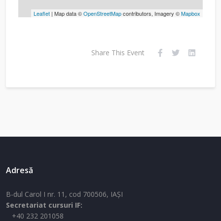
Leaflet
| Map data ©
OpenStreetMap
contributors, Imagery ©
Mapbox
Share This Event
Adresă
B-dul Carol I nr. 11, cod 700506, IAŞI
Secretariat cursuri IF:
+40 232 201058