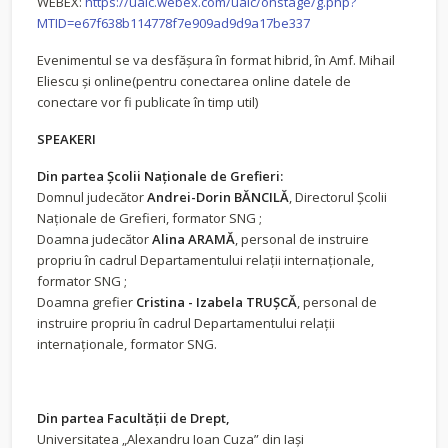
WEBEX:
https://uaic.webex.com/uaic/onstage/g.php?
MTID=e67f638b114778f7e909ad9d9a17be337
Evenimentul se va desfăşura în format hibrid, în Amf. Mihail
Eliescu şi online(pentru conectarea online datele de
conectare vor fi publicate în timp util)
SPEAKERI
Din partea Școlii Naționale de Grefieri:
Domnul judecător
Andrei-Dorin BĂNCILĂ
, Directorul Școlii
Naționale de Grefieri, formator SNG ;
Doamna judecător
Alina ARAMĂ
, personal de instruire
propriu în cadrul Departamentului relații internaționale,
formator SNG ;
Doamna grefier
Cristina - Izabela TRUȘCĂ
, personal de
instruire propriu în cadrul Departamentului relații
internaționale, formator SNG.
Din partea Facultăţii de Drept,
Universitatea „Alexandru Ioan Cuza” din Iași