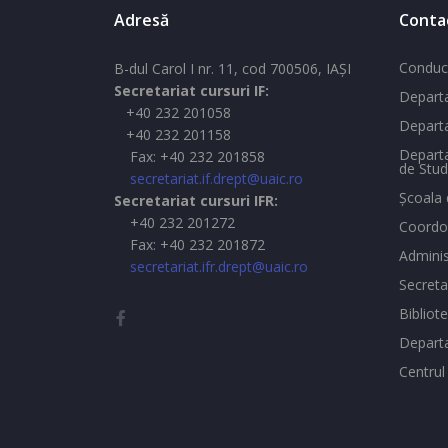
Adresă
Conta
Conduc
B-dul Carol I nr. 11, cod 700506, IAŞI
Secretariat cursuri IF:
Departa
+40 232 201058
Departa
+40 232 201158
Departa
Fax: +40 232 201858
de Stud
secretariat.if.drept@uaic.ro
Şcoala 
Secretariat cursuri IFR:
+40 232 201272
Coordon
Fax: +40 232 201872
Adminis
secretariat.ifr.drept@uaic.ro
Secreta
Bibliot
Depart
Centrul