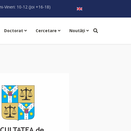
Selectați limba dvs
ni-Vineri: 10-12 (Joi +16-18)
Doctorat
Cercetare
Noutăţi