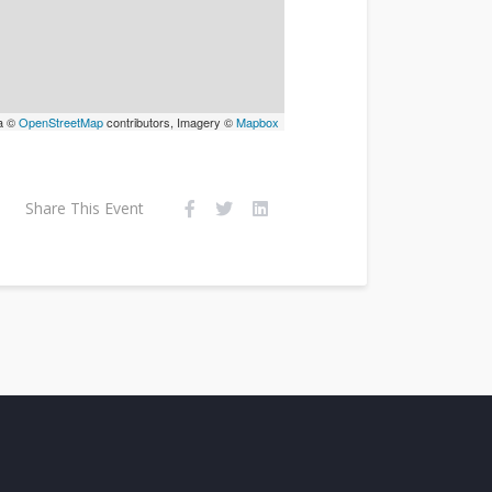
a ©
OpenStreetMap
contributors, Imagery ©
Mapbox
Share This Event