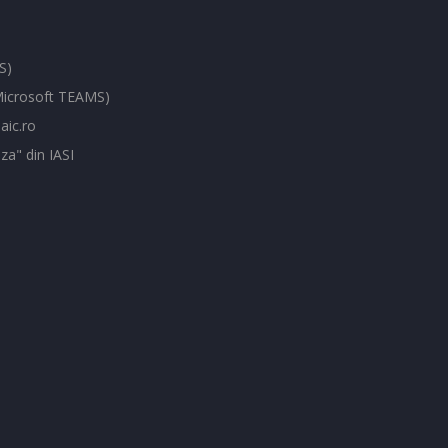
S)
(Microsoft TEAMS)
aic.ro
za" din IASI