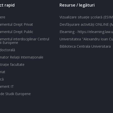
ct rapid
Resurse / legături
ere
Vizualizare situaţie şcolară (ESIM
mentul Drept Privat
Desfăşurare activităţi ONLINE 
mentul Drept Public
Elearning - https://elearning.law.u
mentul interdisciplinar Centrul
Universitatea "Alexandru Ioan Cu
ii Europene
Biblioteca Centrala Universitara
doctorală
ator Relaţii Internaţionale
traţie facultate
riat
ecă
ament IT
 de Studii Europene