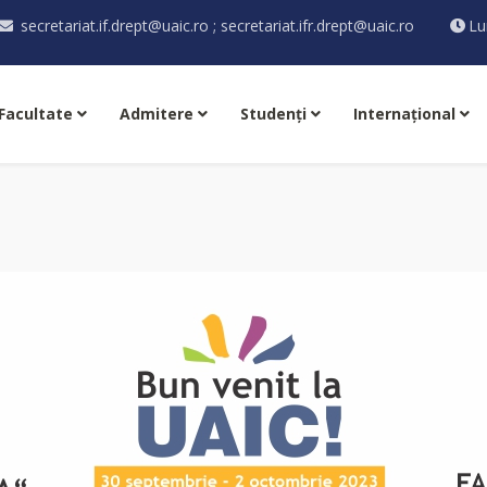
secretariat.if.drept@uaic.ro ; secretariat.ifr.drept@uaic.ro
Lu
Facultate
Admitere
Studenţi
Internaţional