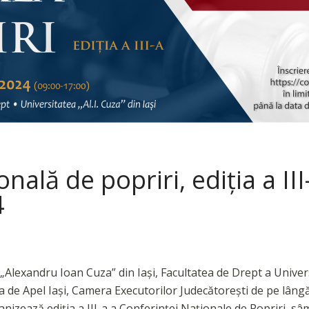
ală de popriri, ediția a III-
4
 „Alexandru Ioan Cuza” din Iași, Facultatea de Drept a Univers
de Apel Iași, Camera Executorilor Judecătoreşti de pe lângă 
ganizează ediția a III-a a Conferinței Naționale de Popriri s