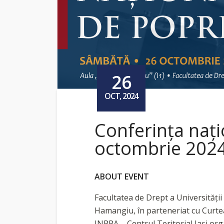
26
OCT, 2024
Conferința națion
octombrie 202
ABOUT EVENT
Facultatea de Drept a Universității
Hamangiu, în parteneriat cu Curtea 
INPPA – Centrul Teritorial Iași or