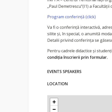
„Paul Demetrescu”(I1) a Facultății d
Program conferinţă (click)
Va fi o conferință interactivă, adr
silite și, în special, o anumită mo
Detalii privind conferința se găses
Pentru cadrele didactice și studenți
condiția înscrierii prin formular.
EVENTS SPEAKERS
LOCATION
+
−