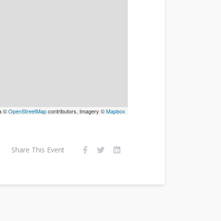
a ©
OpenStreetMap
contributors, Imagery ©
Mapbox
Share This Event