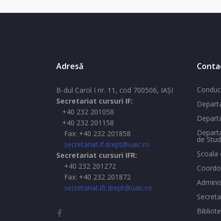
Adresă
Conta
Conduc
B-dul Carol I nr. 11, cod 700506, IAŞI
Secretariat cursuri IF:
Departa
+40 232 201058
Departa
+40 232 201158
Departa
Fax: +40 232 201858
de Stud
secretariat.if.drept@uaic.ro
Şcoala 
Secretariat cursuri IFR:
+40 232 201272
Coordon
Fax: +40 232 201872
Adminis
secretariat.ifr.drept@uaic.ro
Secreta
Bibliot