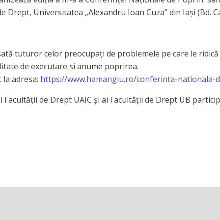
e Drept, Universitatea „Alexandru Ioan Cuza” din Iași (Bd. Caro
esată tuturor celor preocupați de problemele pe care le ridică
dalitate de executare și anume poprirea.
c la adresa:
https://www.hamangiu.ro/conferinta-nationala-de
i Facultății de Drept UAIC și ai Facultății de Drept UB partic