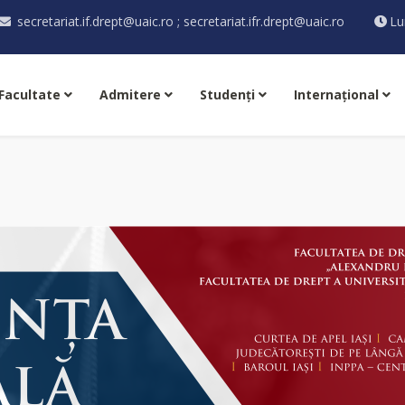
secretariat.if.drept@uaic.ro ; secretariat.ifr.drept@uaic.ro
Lu
Facultate
Admitere
Studenţi
Internaţional