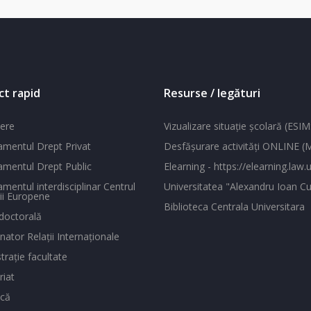
ct rapid
Resurse / legături
ere
Vizualizare situaţie şcolară (ESIM
mentul Drept Privat
Desfăşurare activităţi ONLINE 
mentul Drept Public
Elearning - https://elearning.law.u
mentul interdisciplinar Centrul
Universitatea "Alexandru Ioan Cu
ii Europene
Biblioteca Centrala Universitara
doctorală
ator Relaţii Internaţionale
traţie facultate
riat
ecă