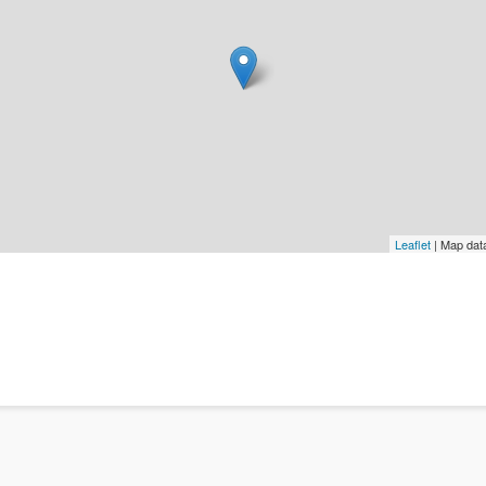
Leaflet
| Map dat