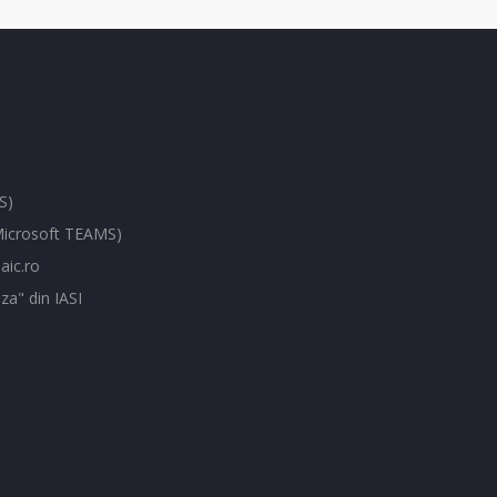
S)
(Microsoft TEAMS)
aic.ro
za" din IASI