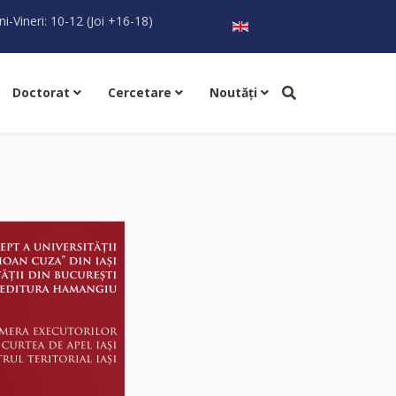
Selectați limba dvs
ni-Vineri: 10-12 (Joi +16-18)
Doctorat
Cercetare
Noutăţi