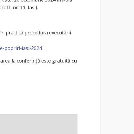
l I, nr. 11, Iași).
 în practică procedura executării
-popriri-iasi-2024
iparea la conferință este gratuită
cu