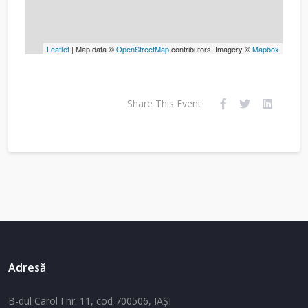
Leaflet
| Map data ©
OpenStreetMap
contributors, Imagery ©
Mapbox
Share This Event
Adresă
B-dul Carol I nr. 11, cod 700506, IAŞI