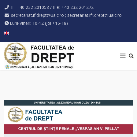
IF: +40 232 201058 / IFR: +40 232 201272
secretariat.if.drept@uaic.ro ; secretariat.ifr.drept@uaic.ro
Luni-Vineri: 10-12 (Joi +16-18)
Selectați limba dvs