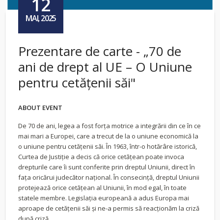
12
MAI, 2025
Prezentare de carte - „70 de
ani de drept al UE – O Uniune
pentru cetățenii săi"
ABOUT EVENT
De 70 de ani, legea a fost forța motrice a integrării din ce în ce
mai mari a Europei, care a trecut de la o uniune economică la
o uniune pentru cetățenii săi. În 1963, într-o hotărâre istorică,
Curtea de Justiție a decis că orice cetățean poate invoca
drepturile care îi sunt conferite prin dreptul Uniunii, direct în
fața oricărui judecător național. În consecință, dreptul Uniunii
protejează orice cetățean al Uniunii, în mod egal, în toate
statele membre. Legislația europeană a adus Europa mai
aproape de cetățenii săi și ne-a permis să reacționăm la criză
după criză.