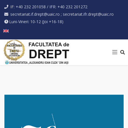
IF: +40 232 201058 / IFR: +40 232 201272
secretariat.if.drept@uaic.ro ; secretariat.ifr.drept@uaic.ro
Luni-Vineri: 10-12 (Joi +16-18)
Selectați limba dvs