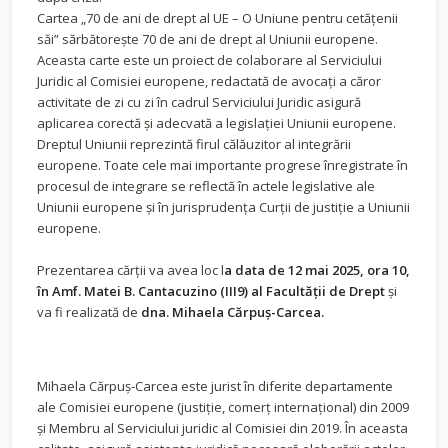
Cartea „70 de ani de drept al UE – O Uniune pentru cetățenii
săi” sărbătorește 70 de ani de drept al Uniunii europene.
Aceasta carte este un proiect de colaborare al Serviciului
Juridic al Comisiei europene, redactată de avocați a căror
activitate de zi cu zi în cadrul Serviciului Juridic asigură
aplicarea corectă și adecvată a legislației Uniunii europene.
Dreptul Uniunii reprezintă firul călăuzitor al integrării
europene. Toate cele mai importante progrese înregistrate în
procesul de integrare se reflectă în actele legislative ale
Uniunii europene și în jurisprudența Curții de justiție a Uniunii
europene.
Prezentarea cărții va avea loc l
a data de 12 mai 2025, ora 10,
în Amf. Matei B. Cantacuzino (III9) al Facultății de Drept
și
va fi realizată de
dna. Mihaela Cărpuș-Carcea.
Mihaela Cărpuș-Carcea este jurist în diferite departamente
ale Comisiei europene (justiție, comerț internațional) din 2009
și Membru al Serviciului juridic al Comisiei din 2019. În aceasta