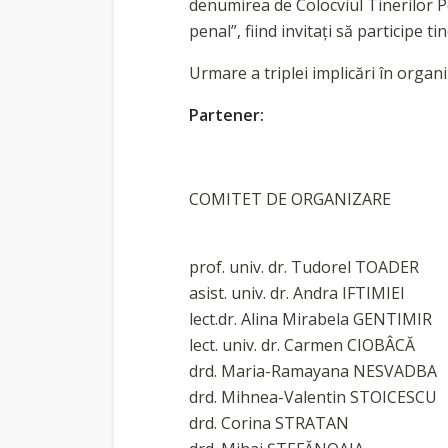
denumirea de Colocviul Tinerilor P
penal”, fiind invitați să participe ti
Urmare a triplei implicări în organi
Partener:
COMITET DE ORGANIZARE
prof. univ. dr. Tudorel TOADER
asist. univ. dr. Andra IFTIMIEI
lect.dr. Alina Mirabela GENTIMIR
lect. univ. dr. Carmen CIOBÂCĂ
drd. Maria-Ramayana NESVADBA
drd. Mihnea-Valentin STOICESCU
drd. Corina STRATAN