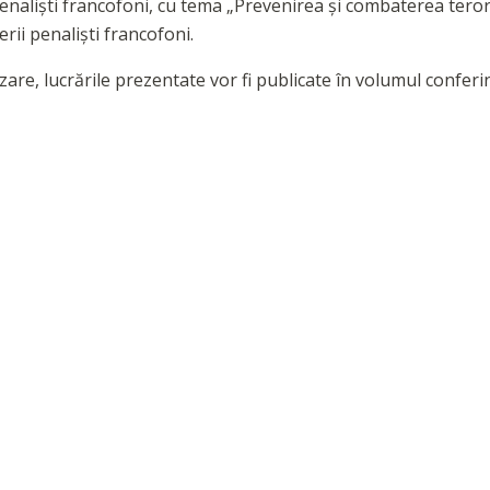
enaliști francofoni, cu tema „Prevenirea și combaterea teror
nerii penaliști francofoni.
zare, lucrările prezentate vor fi publicate în volumul conferin