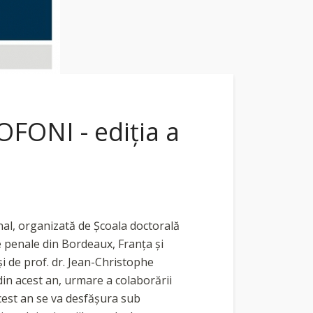
ONI - ediţia a
enal, organizată de Școala doctorală
țe penale din Bordeaux, Franța și
i de prof. dr. Jean-Christophe
in acest an, urmare a colaborării
acest an se va desfășura sub