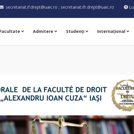
secretariat.if.drept@uaic.ro ; secretariat.ifr.drept@uaic.ro
Lu
Facultate
Admitere
Studenţi
Internaţional