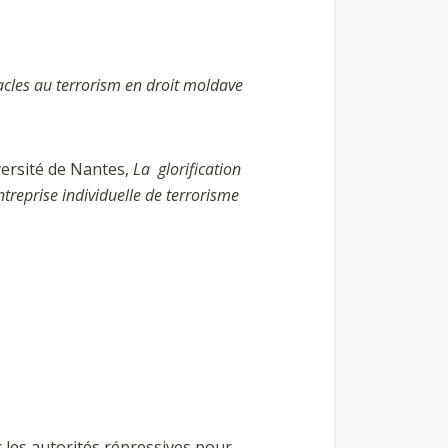
tacles au terrorism en droit moldave
versité de Nantes,
La glorification
treprise individuelle de terrorisme
 les autorités répressives pour