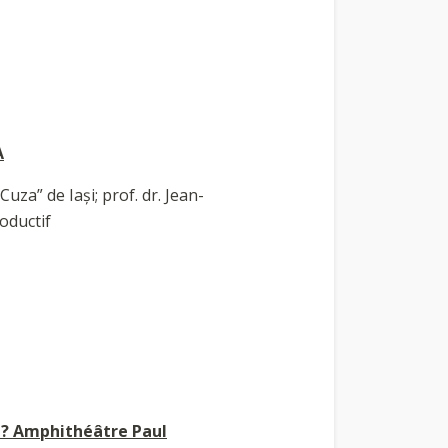
A
uza” de Iași; prof. dr. Jean-
oductif
te ? Amphithéâtre Paul