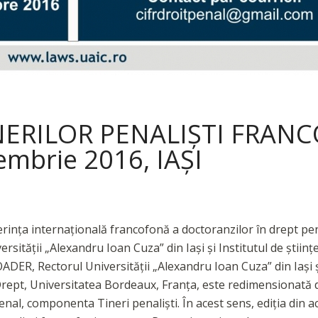
ERILOR PENALIȘTI FRANCOF
embrie 2016, IAŞI
nferința internațională francofonă a doctoranzilor în drept p
ersității „Alexandru Ioan Cuza” din Iași și Institutul de știin
ADER, Rectorul Universității „Alexandru Ioan Cuza” din Iași ș
rept, Universitatea Bordeaux, Franța, este redimensionată d
nal, componenta Tineri penaliști. În acest sens, ediția din 