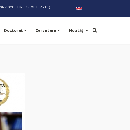
Selectați limba dvs
ni-Vineri: 10-12 (Joi +16-18)
Doctorat
Cercetare
Noutăţi