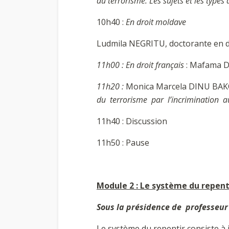
du terrorisme. Les sujets et les types
10h40 :
En droit moldave
Ludmila NEGRITU, doctorante en dr
11h00 : En droit français
: Mafama DI
11h20 :
Monica Marcela DINU BAKOȘ,
du terrorisme par l’incrimination au
11h40 : Discussion
11h50 : Pause
Module 2 : Le système du repentir
Sous la présidence de professeur
Le système du repentir consiste à 