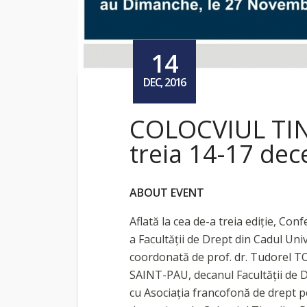
14
DEC, 2016
COLOCVIUL TIN
treia 14-17 dec
ABOUT EVENT
Aflată la cea de-a treia ediție, Co
a Facultății de Drept din Cadul Univ
coordonată de prof. dr. Tudorel TO
SAINT-PAU, decanul Facultății de D
cu Asociația francofonă de drept pe