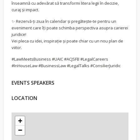
înseamnă cu adevărat să transformi litera legii în decizie,
curaj și impact.
✨ Rezervă-ți ziua în calendar și pregătește-te pentru un
eveniment care îți poate schimba perspectiva asupra carierei
juridice!
Vei pleca cu idei, inspirație și poate chiar cu un nou plan de
viitor.
#LawMeetsBusiness #UAIC #ACJSFB #LegalCareers
#InHouseLaw #BusinessLaw #LegalTalks #ConsilierJuridic
EVENTS SPEAKERS
LOCATION
+
−