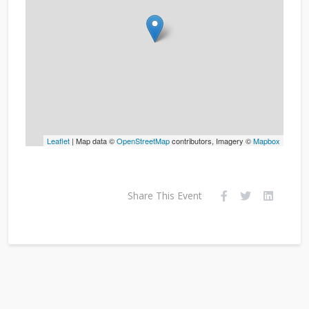
Leaflet
| Map data ©
OpenStreetMap
contributors, Imagery ©
Mapbox
Share This Event