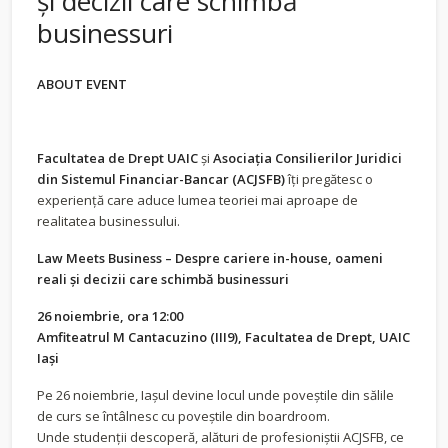
și decizii care schimbă
businessuri
ABOUT EVENT
Facultatea de Drept UAIC
și
Asociația Consilierilor Juridici
din Sistemul Financiar-Bancar (ACJSFB)
îți pregătesc o
experiență care aduce lumea teoriei mai aproape de
realitatea businessului.
Law Meets Business – Despre cariere in-house, oameni
reali și decizii care schimbă businessuri
26 noiembrie, ora 12:00
Amfiteatrul M Cantacuzino (III9), Facultatea de Drept, UAIC
Iași
Pe 26 noiembrie, Iașul devine locul unde poveștile din sălile
de curs se întâlnesc cu poveștile din boardroom.
Unde studenții descoperă, alături de profesioniștii ACJSFB, ce