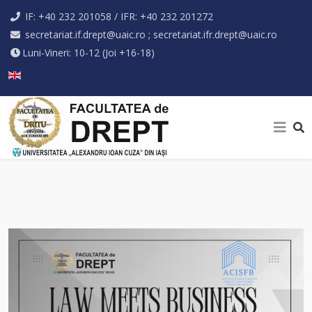
IF: +40 232 201058 / IFR: +40 232 201272
secretariat.if.drept@uaic.ro ; secretariat.ifr.drept@uaic.ro
Luni-Vineri: 10-12 (Joi +16-18)
Selectați limba dvs