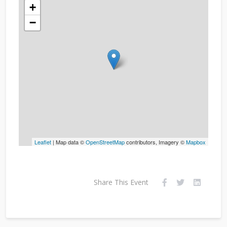
+
−
Leaflet
| Map data ©
OpenStreetMap
contributors, Imagery ©
Mapbox
Share This Event