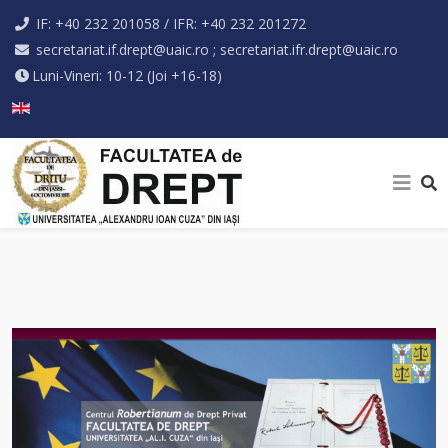
IF: +40 232 201058 / IFR: +40 232 201272
secretariat.if.drept@uaic.ro ; secretariat.ifr.drept@uaic.ro
Luni-Vineri: 10-12 (Joi +16-18)
Selectați limba dvs