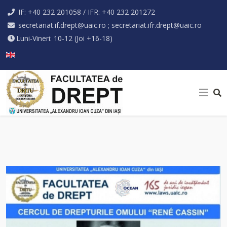
IF: +40 232 201058 / IFR: +40 232 201272
secretariat.if.drept@uaic.ro ; secretariat.ifr.drept@uaic.ro
Luni-Vineri: 10-12 (Joi +16-18)
Selectați limba dvs