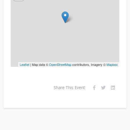
Leaflet
| Map data ©
OpenStreetMap
contributors, Imagery ©
Mapbox
Share This Event