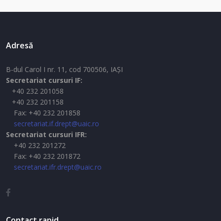
Adresă
B-dul Carol I nr. 11, cod 700506, IAŞI
Secretariat cursuri IF:
+40 232 201058
+40 232 201158
Fax: +40 232 201858
secretariat.if.drept@uaic.ro
Secretariat cursuri IFR:
+40 232 201272
Fax: +40 232 201872
secretariat.ifr.drept@uaic.ro
Contact rapid