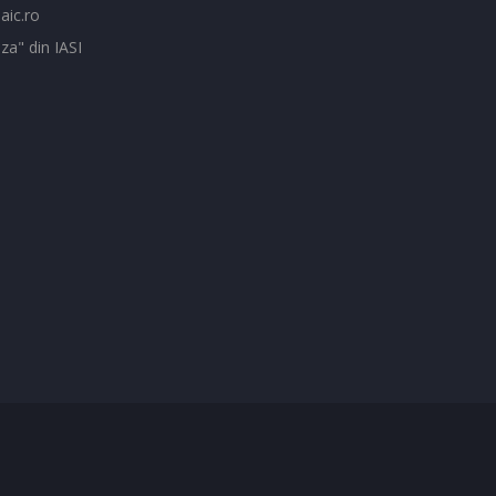
aic.ro
za" din IASI