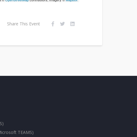
Share This Event
S)
(Microsoft TEAMS)