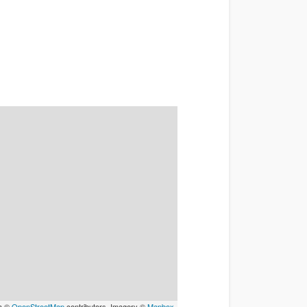
a ©
OpenStreetMap
contributors, Imagery ©
Mapbox