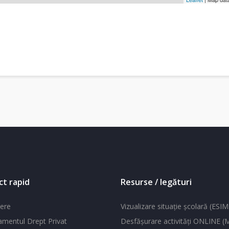
ct rapid
Resurse / legături
ere
Vizualizare situaţie şcolară (ESIM
mentul Drept Privat
Desfăşurare activităţi ONLINE 