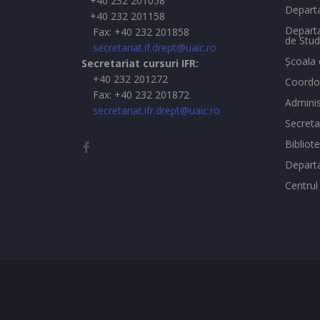
+40 232 201058
Departa
+40 232 201158
Departa
Fax: +40 232 201858
de Stud
secretariat.if.drept@uaic.ro
Şcoala 
Secretariat cursuri IFR:
+40 232 201272
Coordon
Fax: +40 232 201872
Adminis
secretariat.ifr.drept@uaic.ro
Secreta
Bibliot
Depart
Centrul