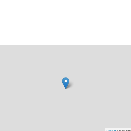
Leaflet
| Map dat