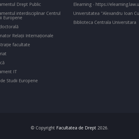
mentul Drept Public
Elearning - https://elearning.law.u
mentul interdisciplinar Centrul
Universitatea "Alexandru Ioan Cu
ii Europene
Biblioteca Centrala Universitara
doctorală
ator Relaţii Internaţionale
traţie facultate
riat
ecă
ament IT
 de Studii Europene
© Copyright
Facultatea de Drept
2026.