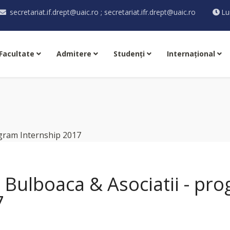
secretariat.if.drept@uaic.ro ; secretariat.ifr.drept@uaic.ro
Lu
Facultate
Admitere
Studenţi
Internaţional
 Bulboaca & Asociatii - pr
7