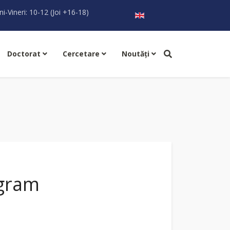
Selectați limba dvs
ni-Vineri: 10-12 (Joi +16-18)
Doctorat
Cercetare
Noutăţi
ogram