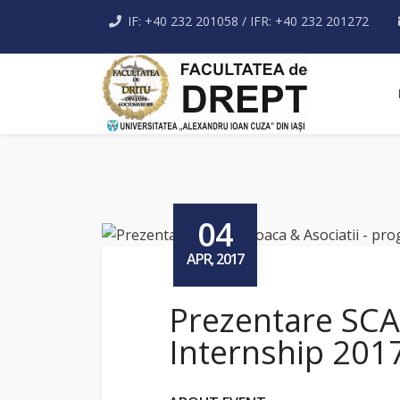
IF: +40 232 201058 / IFR: +40 232 201272
04
APR, 2017
Prezentare SCA
Internship 201