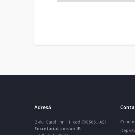
Adresă
Conta
Conduc
B-dul Carol I nr. 11, cod 700506, IAŞI
Secretariat cursuri IF:
Departa