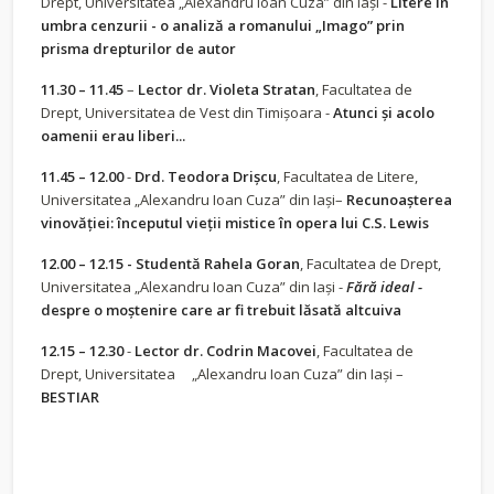
Drept, Universitatea „Alexandru Ioan Cuza” din Iași -
Litere în
umbra cenzurii - o analiză a romanului „Imago” prin
prisma drepturilor de autor
11.30 – 11.45
–
Lector dr. Violeta Stratan
, Facultatea de
Drept, Universitatea de Vest din Timișoara -
Atunci și acolo
oamenii erau liberi...
11.45 – 12.00
-
Drd. Teodora Drișcu
, Facultatea de Litere,
Universitatea „Alexandru Ioan Cuza” din Iași–
Recunoașterea
vinovăției: începutul vieții mistice în opera lui C.S. Lewis
12.00 – 12.15
- Studentă Rahela Goran
, Facultatea de Drept,
Universitatea „Alexandru Ioan Cuza” din Iași -
Fără ideal
-
despre o moștenire care ar fi trebuit lăsată altcuiva
12.15 – 12.30
-
Lector dr. Codrin Macovei
, Facultatea de
Drept, Universitatea „Alexandru Ioan Cuza” din Iași –
BESTIAR