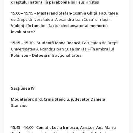
dreptului natural în parabolele lui Iisus Hristos
15.00 – 15.15
–
Masterand
Ștefan-Cosmin Ghiță
, Facultatea
de Drept, Universitatea „Alexandru Ioan Cuza” din Iași -
Violența în familie - factor declanșator al memoriei
involuntare?
15.15 – 15.30
-
Studentă Ioana Boancă
, Facultatea de Drept,
Universitatea Alexandru Ioan Cuza din Iasi) -
În umbra lui
Robinson – Defoe și infracționalitatea
Secțiunea IV
Modetarori: drd. Crina Stanciu, judecător Daniela
Stanciuc
15.45 – 16.00
-
Conf.dr. Lucia Irinescu, Asist.dr. Ana Maria