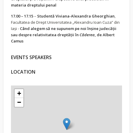
materia dreptului penal
17.00 – 17.15
–
Studentă
Viviana-Alexandra Gheorghian
,
Facultatea de Drept Universitatea „Alexandru Ioan Cuza” din
Iași -
Când alegem să ne supunem pe noi înșine judecății
sau despre relativitatea dreptății în
Căderea
, de Albert
Camus
EVENTS SPEAKERS
LOCATION
+
−