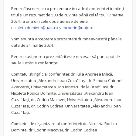
Pentru înscriere cu o prezentare în cadrul conferinței trimiteți
titlul și un rezumat de 500 de cuvinte până cel târziu 17 martie
2024, la una din cele două adrese de email:
nicoleta.dominte@uaic.ro
și
mcodrin@uaic.ro
Vom anunța acceptarea prezentării dumneavoastră până la
data de 24 martie 2024.
Pentru susținerea prezentării este necesar să participați
in
situ
la lucrările conferinței.
Comitetul științific al conferinței: dr. Iulia Andreea Milică,
Universitatea „Alexandru Ioan Cuza” Iași, dr. Simona Catrinel
Avarvarei, Universitatea „Ion Ionescu de la Brad” Iași, dr.
Nicoleta Rodica Dominte, Universitatea „Alexandru Ioan
Cuza” Iași, dr. Codrin Macovei, Universitatea „Alexandru Ioan
Cuza” Iași, dr. Codrin Codrea, Universitatea „Alexandru Ioan
Cuza” Iași.
Comitetul de organizare al conferinței: dr. Nicoleta Rodica
Dominte, dr. Codrin Macovei, dr. Codrin Codrea