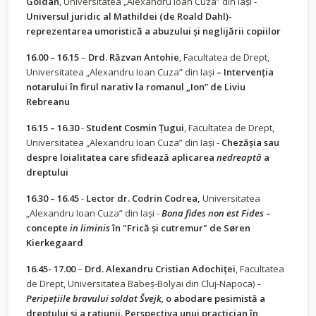
Goldan
, Universitatea „Alexandru Ioan Cuza” din Iași -
Universul juridic al Mathildei (de Roald Dahl)-
reprezentarea umoristică a abuzului și neglijării copiilor
16.00 – 16.15
–
Drd. Răzvan Antohie
, Facultatea de Drept,
Universitatea „Alexandru Ioan Cuza” din Iași
– Intervenția
notarului în firul narativ la romanul „Ion” de Liviu
Rebreanu
16.15 – 16.30
-
Student Cosmin Țugui
, Facultatea de Drept,
Universitatea „Alexandru Ioan Cuza” din Iași -
Chezășia sau
despre loialitatea care sfidează aplicarea
nedreaptă
a
dreptului
16.30 – 16.45
-
Lector dr. Codrin Codrea,
Universitatea
„Alexandru Ioan Cuza” din Iași -
Bona fides non est Fides
–
concepte
in liminis
în "Frică și cutremur" de Søren
Kierkegaard
16.45- 17.00
–
Drd. Alexandru Cristian Adochiței
, Facultatea
de Drept, Universitatea Babeș-Bolyai din Cluj-Napoca) –
Peripețiile bravului soldat Švejk,
o abodare pesimistă a
dreptului și a rațiunii. Perspectiva unui practician în