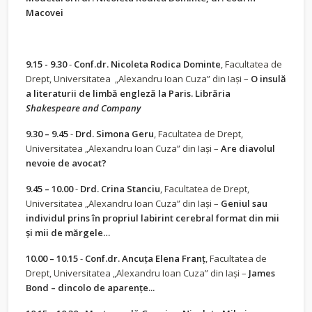
Macovei
9.15 - 9.30
-
Conf.dr. Nicoleta Rodica Dominte
, Facultatea de
Drept, Universitatea „Alexandru Ioan Cuza” din Iași –
O insulă
a literaturii de limbă engleză la Paris. Librăria
Shakespeare and Company
9.30 – 9.45
-
Drd. Simona Geru
, Facultatea de Drept,
Universitatea „Alexandru Ioan Cuza” din Iași –
Are diavolul
nevoie de avocat?
9.45 – 10.00
-
Drd. Crina Stanciu
, Facultatea de Drept,
Universitatea „Alexandru Ioan Cuza” din Iași –
Geniul sau
individul prins în propriul labirint cerebral format din mii
și mii de mărgele…
10.00 – 10.15
-
Conf.dr. Ancuța Elena Franț
, Facultatea de
Drept, Universitatea „Alexandru Ioan Cuza” din Iași –
James
Bond – dincolo de aparențe...