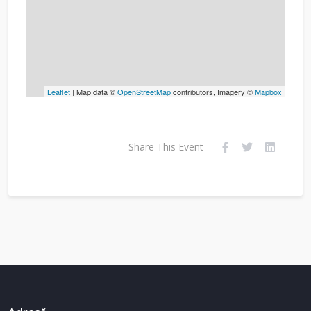
Leaflet
| Map data ©
OpenStreetMap
contributors, Imagery ©
Mapbox
Share This Event