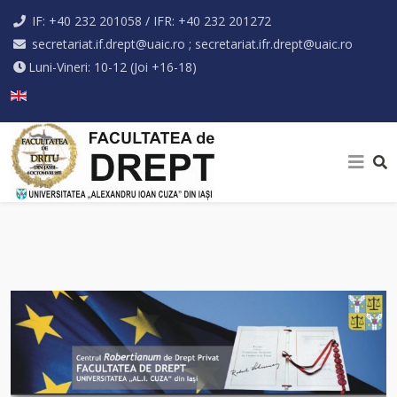
IF: +40 232 201058 / IFR: +40 232 201272
secretariat.if.drept@uaic.ro ; secretariat.ifr.drept@uaic.ro
Luni-Vineri: 10-12 (Joi +16-18)
Selectați limba dvs