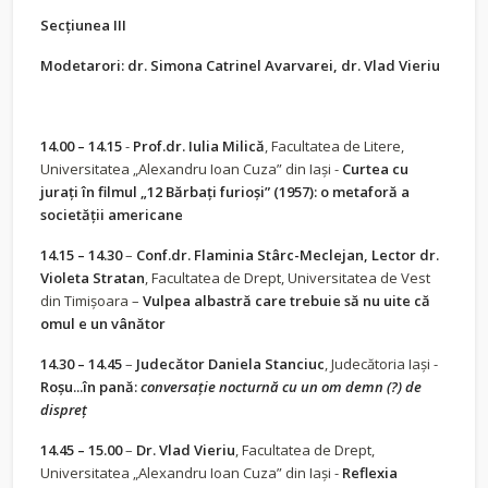
Secțiunea III
Modetarori: dr. Simona Catrinel Avarvarei, dr. Vlad Vieriu
14.00 – 14.15
-
Prof.dr. Iulia Milică
, Facultatea de Litere,
Universitatea „Alexandru Ioan Cuza” din Iași -
Curtea cu
jurați în filmul „12 Bărbați furioși” (1957): o metaforă a
societății americane
14.15 – 14.30
–
Conf.dr. Flaminia Stârc-Meclejan, Lector dr.
Violeta Stratan
, Facultatea de Drept, Universitatea de Vest
din Timișoara –
Vulpea albastră care trebuie să nu uite că
omul e un vânător
14.30 – 14.45
–
Judecător Daniela Stanciuc
, Judecătoria Iași -
Roșu...în pană:
conversație nocturnă cu un om demn (?) de
dispreț
14.45 – 15.00
–
Dr. Vlad Vieriu
, Facultatea de Drept,
Universitatea „Alexandru Ioan Cuza” din Iași -
Reflexia