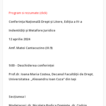
Program si rezumate (click)
Conferința Națională Drept și Litere, Ediția a IV-a
Indentități și Metafore Juridice
12 aprilie 2024
Amf. Matei Cantacuzino (III.9)
9.00
–
Deschiderea conferinței
Prof.dr. Ioana Maria Costea, Decanul Facultății de Drept
,
Universitatea
„
Alexandru Ioan Cuza
”
din Ia
ș
i
Secțiunea I
Modetarori: dr. Nicoleta Rodica Dominte, dr. Codrin