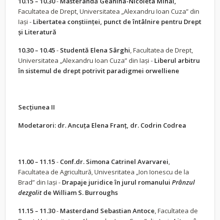
10.15 – 10.30
-
Masterandă Geanina-Nicoleta Mihai,
Facultatea de Drept, Universitatea „Alexandru Ioan Cuza” din
Iași -
Libertatea conștiinței, punct de întâlnire pentru Drept
și Literatură
10.30 – 10.45
-
Studentă Elena Sârghi
, Facultatea de Drept,
Universitatea „Alexandru Ioan Cuza” din Iași -
Liberul arbitru
în sistemul de drept potrivit paradigmei orwelliene
Secțiunea II
Modetarori: dr. Ancuța Elena Franț, dr. Codrin Codrea
11.00 – 11.15
-
Conf.dr. Simona Catrinel Avarvarei
,
Facultatea de Agricultură, Univesritatea „Ion Ionescu de la
Brad” din Iași -
Drapaje
juridice în jurul romanului
Prânzul
dezgolit
de William S. Burroughs
11.15 – 11.30
-
Masterdand
Sebastian Antoce
, Facultatea de