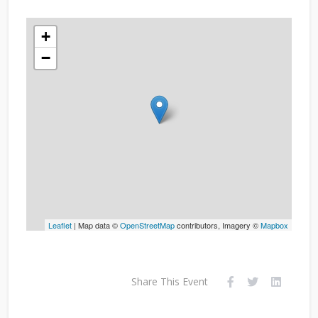
+
−
Leaflet
| Map data ©
OpenStreetMap
contributors, Imagery ©
Mapbox
Share This Event