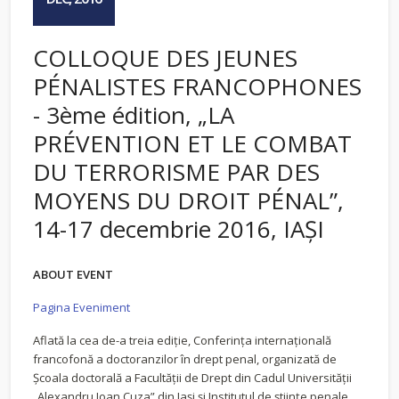
COLLOQUE DES JEUNES
PÉNALISTES FRANCOPHONES
- 3ème édition, „LA
PRÉVENTION ET LE COMBAT
DU TERRORISME PAR DES
MOYENS DU DROIT PÉNAL”,
14-17 decembrie 2016, IAŞI
ABOUT EVENT
Pagina Eveniment
Aflată la cea de-a treia ediție, Conferința internațională
francofonă a doctoranzilor în drept penal, organizată de
Școala doctorală a Facultății de Drept din Cadul Universității
„Alexandru Ioan Cuza” din Iași și Institutul de științe penale