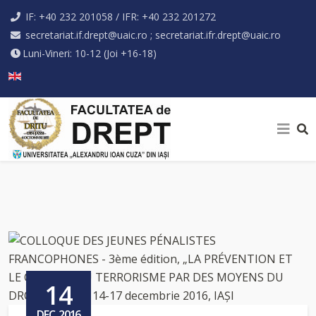
IF: +40 232 201058 / IFR: +40 232 201272
secretariat.if.drept@uaic.ro ; secretariat.ifr.drept@uaic.ro
Luni-Vineri: 10-12 (Joi +16-18)
Selectați limba dvs
14
DEC, 2016